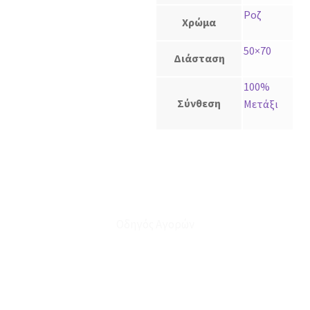
Ροζ
Χρώμα
50×70
Διάσταση
100%
Σύνθεση
Μετάξι
Οδηγός Αγορών
Ο Λογαριασμός μου
Το Καλάθι μου
Οι Παραγγελίες μου