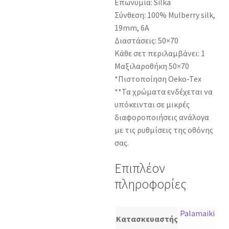
Επωνυμία: Silka
Σύνθεση: 100% Mulberry silk,
19mm, 6Α
Διαστάσεις: 50×70
Κάθε σετ περιλαμβάνει: 1
Μαξιλαροθήκη 50×70
*Πιστοποίηση Oeko-Tex
**Τα χρώματα ενδέχεται να
υπόκεινται σε μικρές
διαφοροποιήσεις ανάλογα
με τις ρυθμίσεις της οθόνης
σας.
Επιπλέον
πληροφορίες
Palamaiki
Κατασκευαστής