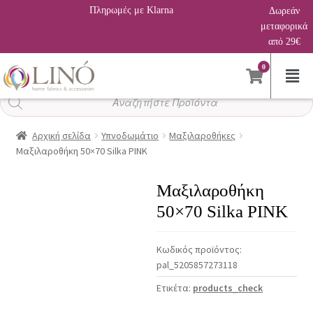
Πληρωμές με Klarna
Δωρεάν
μεταφορικά
από 29€
0
Αναζήτηση
προϊόντων
Αρχική σελίδα
Υπνοδωμάτιο
Μαξιλαροθήκες
Μαξιλαροθήκη 50×70 Silka PINK
Μαξιλαροθήκη
50×70 Silka PINK
Κωδικός προϊόντος:
pal_5205857273118
Ετικέτα:
products_check