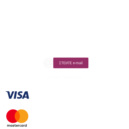
sales@linohome.gr
ΑΡ. ΓΕΜΗ: 132380001000
Επικοινωνία
ΚΑΛΕΣΤΕ ΜΑΣ
ΣΤΕΙΛΤΕ e-mail
ΑΡ. ΓΕΜΗ: 132380001000