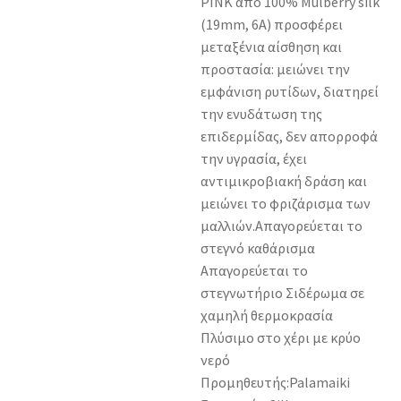
PINK από 100% Mulberry silk
(19mm, 6A) προσφέρει
μεταξένια αίσθηση και
προστασία: μειώνει την
εμφάνιση ρυτίδων, διατηρεί
την ενυδάτωση της
επιδερμίδας, δεν απορροφά
την υγρασία, έχει
αντιμικροβιακή δράση και
μειώνει το φριζάρισμα των
μαλλιών.Απαγορεύεται το
στεγνό καθάρισμα
Απαγορεύεται το
στεγνωτήριο Σιδέρωμα σε
χαμηλή θερμοκρασία
Πλύσιμο στο χέρι με κρύο
νερό
Προμηθευτής:Palamaiki