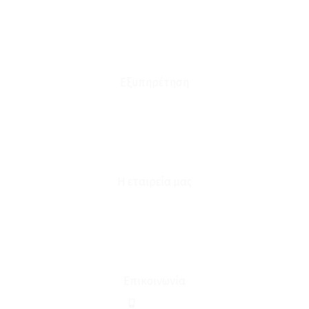
Τρόποι Αποστολής - Πληρωμής
Πολιτική Επιστροφών
Έξοδα Μεταφορικών
Εξυπηρέτηση
Καταστήματα
Επικοινωνία
Φόρμα Υπαναχώρησης
Η εταιρεία μας
Για εμάς
Ευκαιρίες Καριέρας
Όροι Χρήσης & Συναλλαγής
Επικοινωνία
210 2911694