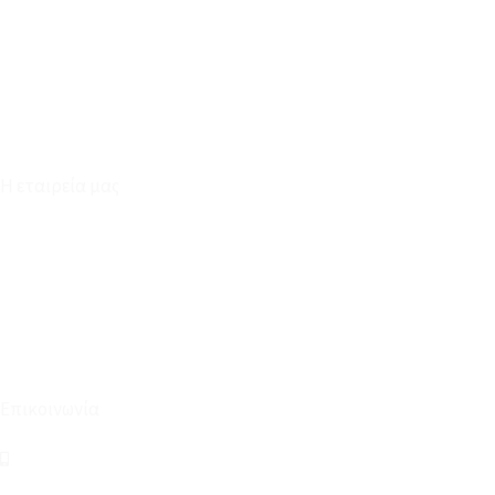
Καταστήματα
Επικοινωνία
Φόρμα Υπαναχώρησης
Η εταιρεία μας
Για εμάς
Ευκαιρίες Καριέρας
Όροι Χρήσης & Συναλλαγής
Επικοινωνία
210 2911694