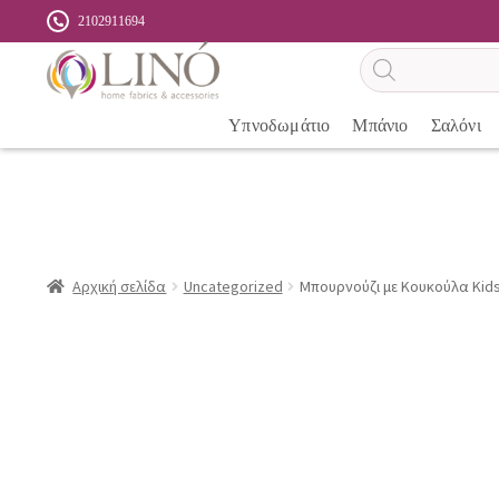
2102911694
Αναζήτηση
προϊόντων
Υπνοδωμάτιο
Μπάνιο
Σαλόνι
Αρχική σελίδα
Uncategorized
Μπουρνούζι με Κουκούλα Kid