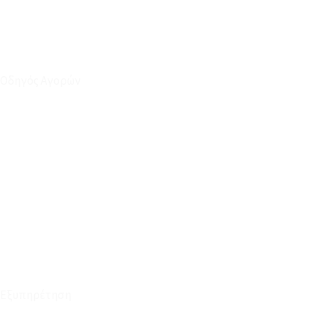
Οδηγός Αγορών
Ο Λογαριασμός μου
Το Καλάθι μου
Οι Παραγγελίες μου
Τρόποι Αποστολής - Πληρωμής
Πολιτική Επιστροφών
Έξοδα Μεταφορικών
Εξυπηρέτηση