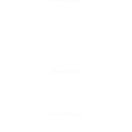
Ο Λογαριασμός μου
Το Καλάθι μου
Οι Παραγγελίες μου
Τρόποι Αποστολής - Πληρωμής
Πολιτική Επιστροφών
Έξοδα Μεταφορικών
Εξυπηρέτηση
Καταστήματα
Επικοινωνία
Φόρμα Υπαναχώρησης
Η εταιρεία μας
Για εμάς