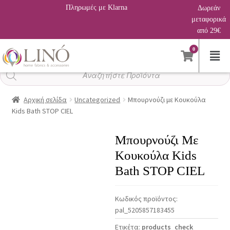
Πληρωμές με Klarna
Δωρεάν
μεταφορικά
από 29€
0
Αναζήτηση
προϊόντων
Αρχική σελίδα
Uncategorized
Μπουρνούζι με Κουκούλα
Kids Bath STOP CIEL
Μπουρνούζι Με
Κουκούλα Kids
Bath STOP CIEL
Κωδικός προϊόντος:
pal_5205857183455
Ετικέτα:
products_check