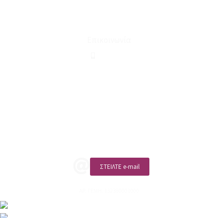
Ευκαιρίες Καριέρας
Όροι Χρήσης & Συναλλαγής
Επικοινωνία
210 2911694
sales@linohome.gr
ΑΡ. ΓΕΜΗ: 132380001000
Επικοινωνία
ΚΑΛΕΣΤΕ ΜΑΣ
ΣΤΕΙΛΤΕ e-mail
ΑΡ. ΓΕΜΗ: 132380001000