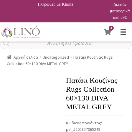
Πληρωμές με Klarna
Δωρεάν
μεταφορικά
από 29€
0
Αναζήτηση
προϊόντων
Αρχική σελίδα
Uncategorized
Πατάκι Κουζίνας Rugs
Collection 60×130 DIVA METAL GREY
Πατάκι Κουζίνας
Rugs Collection
60×130 DIVA
METAL GREY
Κωδικός προϊόντος:
pal_5205857065249