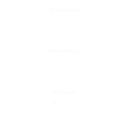
Εξυπηρέτηση
Καταστήματα
Επικοινωνία
Φόρμα Υπαναχώρησης
Η εταιρεία μας
Για εμάς
Ευκαιρίες Καριέρας
Όροι Χρήσης & Συναλλαγής
Επικοινωνία
210 2911694
sales@linohome.gr
ΑΡ. ΓΕΜΗ: 132380001000