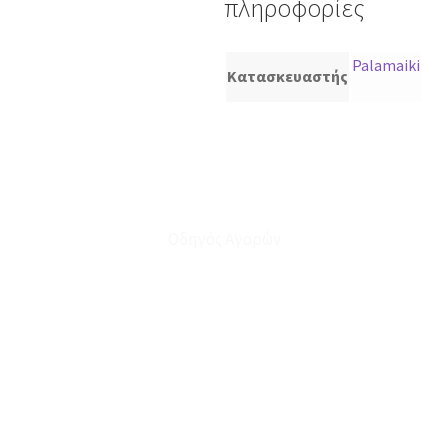
πληροφορίες
Palamaiki
Κατασκευαστής
Οδηγός Αγορών
Ο Λογαριασμός μου
Το Καλάθι μου
Οι Παραγγελίες μου
Τρόποι Αποστολής - Πληρωμής
Πολιτική Επιστροφών
Έξοδα Μεταφορικών