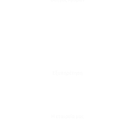
Ο Λογαριασμός μου
Το Καλάθι μου
Οι Παραγγελίες μου
Τρόποι Αποστολής - Πληρωμής
Πολιτική Επιστροφών
Έξοδα Μεταφορικών
Εξυπηρέτηση
Καταστήματα
Επικοινωνία
Φόρμα Υπαναχώρησης
Η εταιρεία μας
Για εμάς