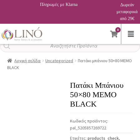
Πληρωμές με Klarna
Δωρεάν
μεταφορικά
από 29€
0
Αναζήτηση
προϊόντων
Αρχική σελίδα
Uncategorized
Πατάκι μπάνιου 50×80 MEMO
BLACK
Πατάκι Μπάνιου
50×80 MEMO
BLACK
Κωδικός προϊόντος:
pal_5205857269722
Ετικέτες:
products_check
,