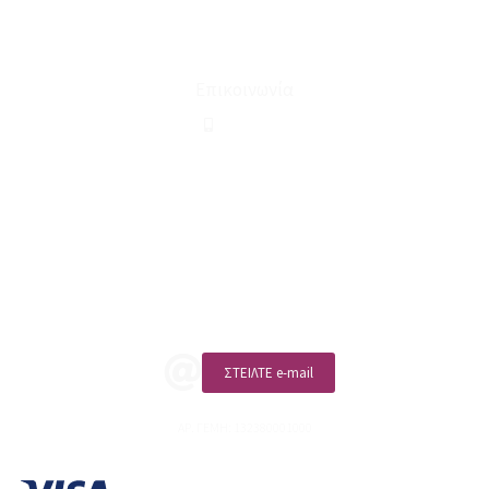
Ευκαιρίες Καριέρας
Όροι Χρήσης & Συναλλαγής
Επικοινωνία
210 2911694
sales@linohome.gr
ΑΡ. ΓΕΜΗ: 132380001000
Επικοινωνία
ΚΑΛΕΣΤΕ ΜΑΣ
ΣΤΕΙΛΤΕ e-mail
ΑΡ. ΓΕΜΗ: 132380001000