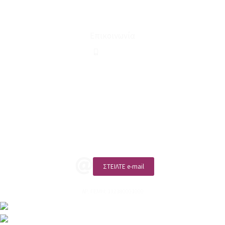
Όροι Χρήσης & Συναλλαγής
Επικοινωνία
210 2911694
sales@linohome.gr
ΑΡ. ΓΕΜΗ: 132380001000
Επικοινωνία
ΚΑΛΕΣΤΕ ΜΑΣ
ΣΤΕΙΛΤΕ e-mail
ΑΡ. ΓΕΜΗ: 132380001000