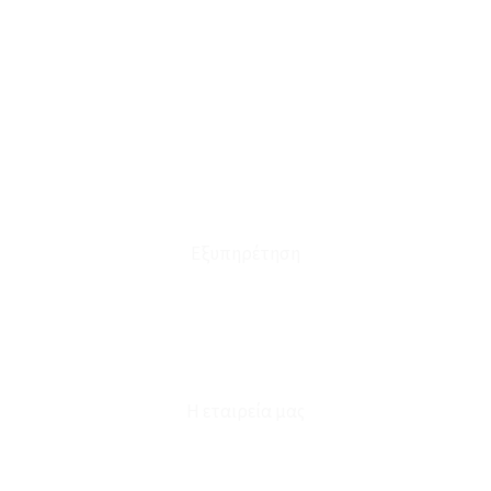
Ο Λογαριασμός μου
Το Καλάθι μου
Οι Παραγγελίες μου
Τρόποι Αποστολής - Πληρωμής
Πολιτική Επιστροφών
Έξοδα Μεταφορικών
Εξυπηρέτηση
Καταστήματα
Επικοινωνία
Φόρμα Υπαναχώρησης
Η εταιρεία μας
Για εμάς
Ευκαιρίες Καριέρας