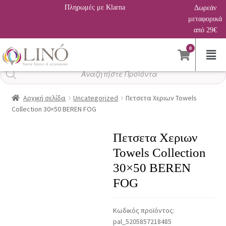
Πληρωμές με Klarna
Δωρεάν
μεταφορικά
από 29€
0
Αναζήτηση
προϊόντων
Αρχική σελίδα
Uncategorized
Πετσετα Χεριων Towels
Collection 30×50 BEREN FOG
Πετσετα Χεριων
Towels Collection
30×50 BEREN
FOG
Κωδικός προϊόντος:
pal_5205857218485