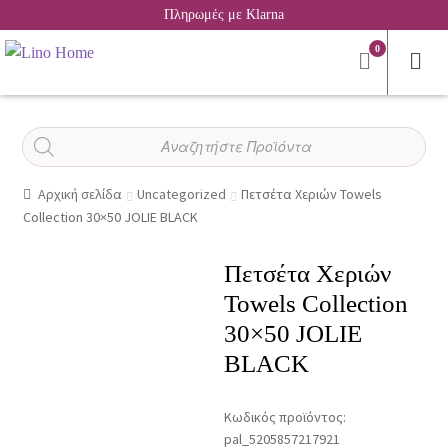
Πληρωμές με Klarna
0
Αναζήτηση
προϊόντων
Αρχική σελίδα
Uncategorized
Πετσέτα Χεριών Towels
Collection 30×50 JOLIE BLACK
Πετσέτα Χεριών
Towels Collection
30×50 JOLIE
BLACK
Κωδικός προϊόντος:
pal_5205857217921