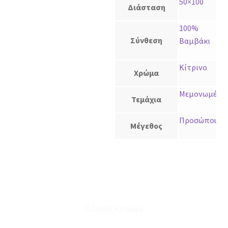
50×100
Διάσταση
100%
Σύνθεση
Βαμβάκι
Κίτρινο
Χρώμα
Μεμονωμένο
Τεμάχια
Προσώπου
Μέγεθος
Οδηγός Αγορών
Ο Λογαριασμός μου