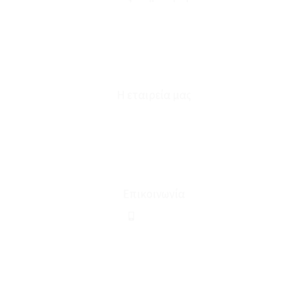
Καταστήματα
Επικοινωνία
Φόρμα Υπαναχώρησης
Η εταιρεία μας
Για εμάς
Ευκαιρίες Καριέρας
Όροι Χρήσης & Συναλλαγής
Επικοινωνία
210 2911694
sales@linohome.gr
ΑΡ. ΓΕΜΗ: 132380001000
Επικοινωνία