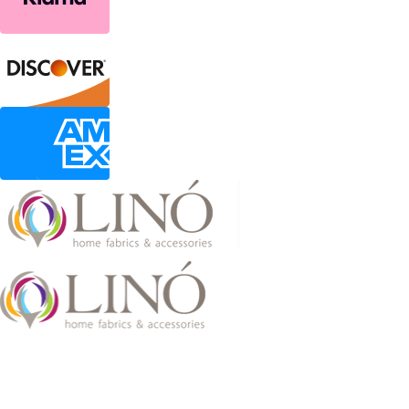
2026 LinoHome
Powered by:
nevma.gr