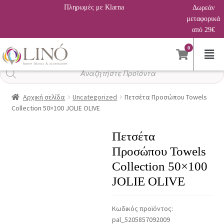
Πληρωμές με Klarna
Δωρεάν
μεταφορικά
από 29€
0
Αναζήτηση
προϊόντων
Αρχική σελίδα
Uncategorized
Πετσέτα Προσώπου Towels
Collection 50×100 JOLIE OLIVE
Πετσέτα
Προσώπου Towels
Collection 50×100
JOLIE OLIVE
Κωδικός προϊόντος:
pal_5205857092009