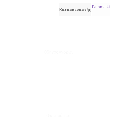
Palamaiki
Κατασκευαστής
Οδηγός Αγορών
Ο Λογαριασμός μου
Το Καλάθι μου
Οι Παραγγελίες μου
Τρόποι Αποστολής - Πληρωμής
Πολιτική Επιστροφών
Έξοδα Μεταφορικών
Εξυπηρέτηση