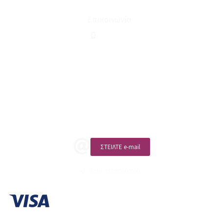
Επικοινωνία
210 2911694
sales@linohome.gr
ΑΡ. ΓΕΜΗ: 132380001000
Επικοινωνία
ΚΑΛΕΣΤΕ ΜΑΣ
ΣΤΕΙΛΤΕ e-mail
ΑΡ. ΓΕΜΗ: 132380001000