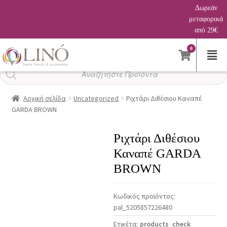
−5% με προπληρωμή
Δωρεάν
μεταφορικά
από 29€
0
Αναζήτηση
προϊόντων
Αρχική σελίδα
Uncategorized
Ριχτάρι Διθέσιου Καναπέ
GARDA BROWN
Ριχτάρι Διθέσιου
Καναπέ GARDA
BROWN
Κωδικός προϊόντος:
pal_5205857226480
Ετικέτα:
products_check