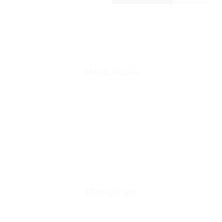
Οδηγός Αγορών
Ο Λογαριασμός μου
Το Καλάθι μου
Οι Παραγγελίες μου
Τρόποι Αποστολής - Πληρωμής
Πολιτική Επιστροφών
Έξοδα Μεταφορικών
Εξυπηρέτηση
Καταστήματα