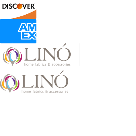
2026 LinoHome
Powered by:
nevma.gr