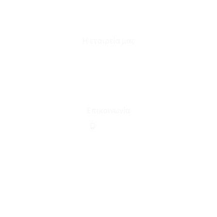
Επικοινωνία
Φόρμα Υπαναχώρησης
Η εταιρεία μας
Για εμάς
Ευκαιρίες Καριέρας
Όροι Χρήσης & Συναλλαγής
Επικοινωνία
210 2911694
sales@linohome.gr
ΑΡ. ΓΕΜΗ: 132380001000
Επικοινωνία
ΚΑΛΕΣΤΕ ΜΑΣ