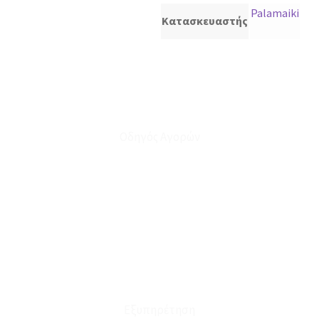
Palamaiki
Κατασκευαστής
Οδηγός Αγορών
Ο Λογαριασμός μου
Το Καλάθι μου
Οι Παραγγελίες μου
Τρόποι Αποστολής - Πληρωμής
Πολιτική Επιστροφών
Έξοδα Μεταφορικών
Εξυπηρέτηση