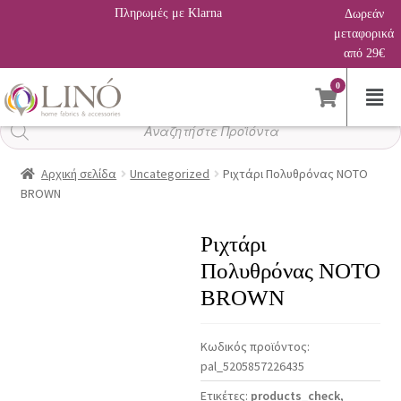
Πληρωμές με Klarna
Δωρεάν
μεταφορικά
από 29€
0
Αναζήτηση
προϊόντων
Αρχική σελίδα
Uncategorized
Ριχτάρι Πολυθρόνας NOTO
BROWN
Ριχτάρι
Πολυθρόνας NOTO
BROWN
Κωδικός προϊόντος:
pal_5205857226435
Ετικέτες:
products_check
,