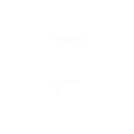
Καταστήματα
Επικοινωνία
Φόρμα Υπαναχώρησης
Η εταιρεία μας
Για εμάς
Ευκαιρίες Καριέρας
Όροι Χρήσης & Συναλλαγής
Επικοινωνία
210 2911694
sales@linohome.gr
ΑΡ. ΓΕΜΗ: 132380001000
Επικοινωνία