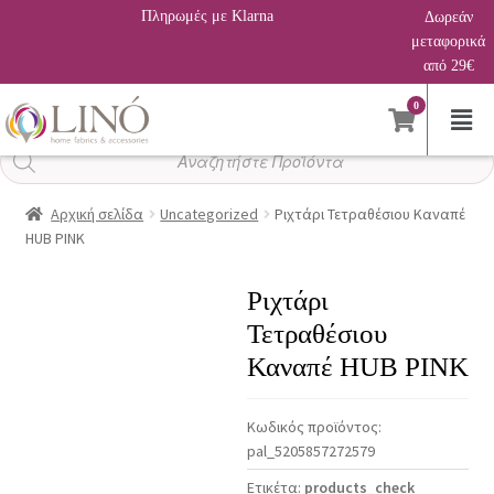
Πληρωμές με Klarna
Δωρεάν
μεταφορικά
από 29€
0
Αναζήτηση
προϊόντων
Αρχική σελίδα
Uncategorized
Ριχτάρι Τετραθέσιου Καναπέ
HUB PINK
Ριχτάρι
Τετραθέσιου
Καναπέ HUB PINK
Κωδικός προϊόντος:
pal_5205857272579
Ετικέτα:
products_check