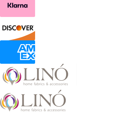
2026 LinoHome
Powered by:
nevma.gr