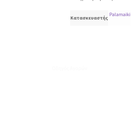
Palamaiki
Κατασκευαστής
Οδηγός Αγορών
Ο Λογαριασμός μου
Το Καλάθι μου
Οι Παραγγελίες μου
Τρόποι Αποστολής - Πληρωμής
Πολιτική Επιστροφών
Έξοδα Μεταφορικών