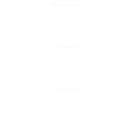
Εξυπηρέτηση
Καταστήματα
Επικοινωνία
Φόρμα Υπαναχώρησης
Η εταιρεία μας
Για εμάς
Ευκαιρίες Καριέρας
Όροι Χρήσης & Συναλλαγής
Επικοινωνία
210 2911694
sales@linohome.gr
ΑΡ. ΓΕΜΗ: 132380001000
Επικοινωνία