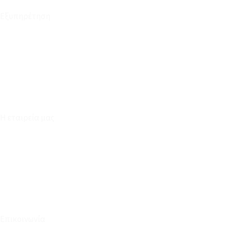
Εξυπηρέτηση
Καταστήματα
Επικοινωνία
Φόρμα Υπαναχώρησης
Η εταιρεία μας
Για εμάς
Ευκαιρίες Καριέρας
Όροι Χρήσης & Συναλλαγής
Επικοινωνία