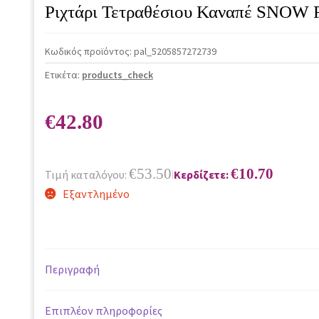
Ριχτάρι Τετραθέσιου Καναπέ SNOW
Κωδικός προϊόντος:
pal_5205857272739
Ετικέτα:
products_check
€
42.80
€
53.50
€
10.70
Τιμή καταλόγου:
Κερδίζετε:
|
Εξαντλημένο
Περιγραφή
Επιπλέον πληροφορίες