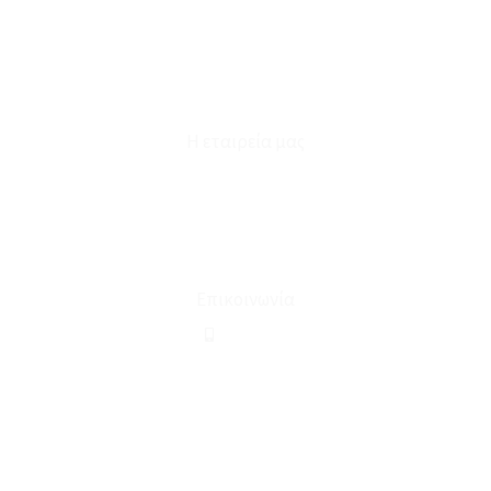
Καταστήματα
Επικοινωνία
Φόρμα Υπαναχώρησης
Η εταιρεία μας
Για εμάς
Ευκαιρίες Καριέρας
Όροι Χρήσης & Συναλλαγής
Επικοινωνία
210 2911694
sales@linohome.gr
ΑΡ. ΓΕΜΗ: 132380001000
Επικοινωνία