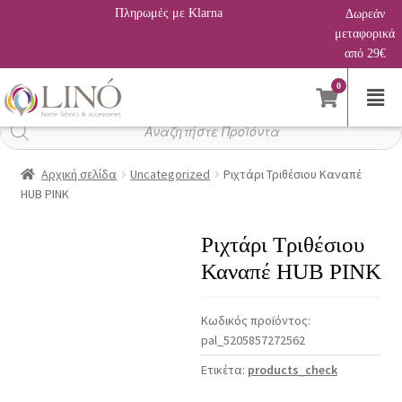
Πληρωμές με Klarna
Δωρεάν
μεταφορικά
από 29€
0
Αναζήτηση
προϊόντων
Αρχική σελίδα
Uncategorized
Ριχτάρι Τριθέσιου Καναπέ
HUB PINK
Ριχτάρι Τριθέσιου
Καναπέ HUB PINK
Κωδικός προϊόντος:
pal_5205857272562
Ετικέτα:
products_check