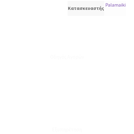
Palamaiki
Κατασκευαστής
Οδηγός Αγορών
Ο Λογαριασμός μου
Το Καλάθι μου
Οι Παραγγελίες μου
Τρόποι Αποστολής - Πληρωμής
Πολιτική Επιστροφών
Έξοδα Μεταφορικών
Εξυπηρέτηση