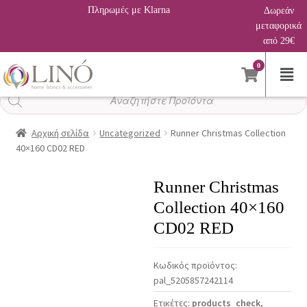
Πληρωμές με Klarna
Δωρεάν
μεταφορικά
από 29€
0
Αναζήτηση
προϊόντων
Αρχική σελίδα
Uncategorized
Runner Christmas Collection
40×160 CD02 RED
Runner Christmas
Collection 40×160
CD02 RED
Κωδικός προϊόντος:
pal_5205857242114
Ετικέτες:
products_check
,