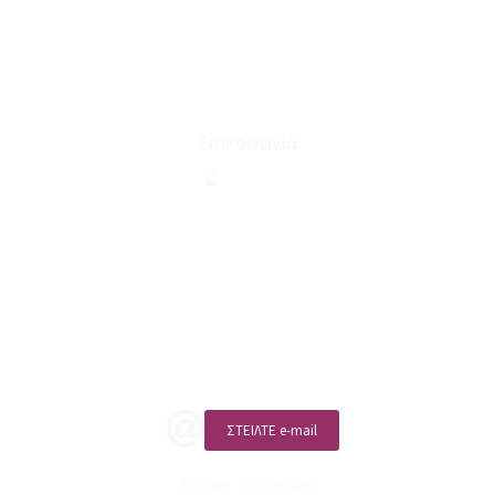
Για εμάς
Ευκαιρίες Καριέρας
Όροι Χρήσης & Συναλλαγής
Επικοινωνία
210 2911694
sales@linohome.gr
ΑΡ. ΓΕΜΗ: 132380001000
Επικοινωνία
ΚΑΛΕΣΤΕ ΜΑΣ
ΣΤΕΙΛΤΕ e-mail
ΑΡ. ΓΕΜΗ: 132380001000