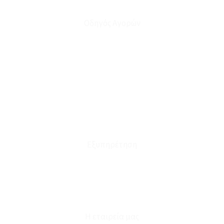
Οδηγός Αγορών
Ο Λογαριασμός μου
Το Καλάθι μου
Οι Παραγγελίες μου
Τρόποι Αποστολής - Πληρωμής
Πολιτική Επιστροφών
Έξοδα Μεταφορικών
Εξυπηρέτηση
Καταστήματα
Επικοινωνία
Φόρμα Υπαναχώρησης
Η εταιρεία μας