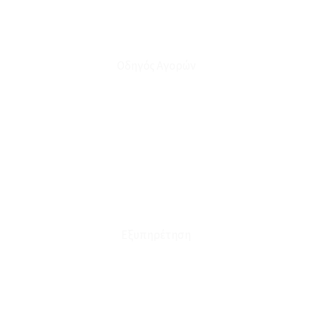
Οδηγός Αγορών
Ο Λογαριασμός μου
Το Καλάθι μου
Οι Παραγγελίες μου
Τρόποι Αποστολής - Πληρωμής
Πολιτική Επιστροφών
Έξοδα Μεταφορικών
Εξυπηρέτηση
Καταστήματα
Επικοινωνία
Φόρμα Υπαναχώρησης