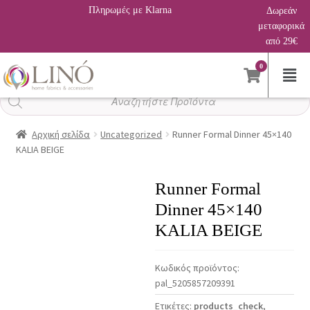
Πληρωμές με Klarna
Δωρεάν
μεταφορικά
από 29€
0
Αναζήτηση
προϊόντων
Αρχική σελίδα
Uncategorized
Runner Formal Dinner 45×140
KALIA BEIGE
Runner Formal
Dinner 45×140
KALIA BEIGE
Κωδικός προϊόντος:
pal_5205857209391
Ετικέτες:
products_check
,