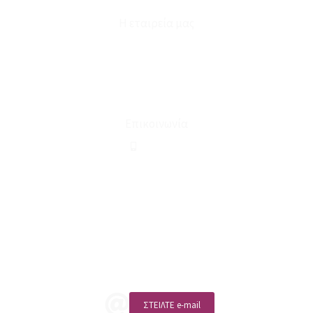
Η εταιρεία μας
Για εμάς
Ευκαιρίες Καριέρας
Όροι Χρήσης & Συναλλαγής
Επικοινωνία
210 2911694
sales@linohome.gr
ΑΡ. ΓΕΜΗ: 132380001000
Επικοινωνία
ΚΑΛΕΣΤΕ ΜΑΣ
ΣΤΕΙΛΤΕ e-mail