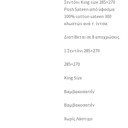
Σεντόνι King size 285×270
Posh Sateen από ύφασμα
100% cotton sateen 300
κλωστών ανά τ. ίντσα.
Διατίθεται σε 8 αποχρώσεις.
1 Σεντόνι 285×270
285×270
King Size
Βαμβακοσατέν
Βαμβακοσατέν
Χωρίς Λάστιχο