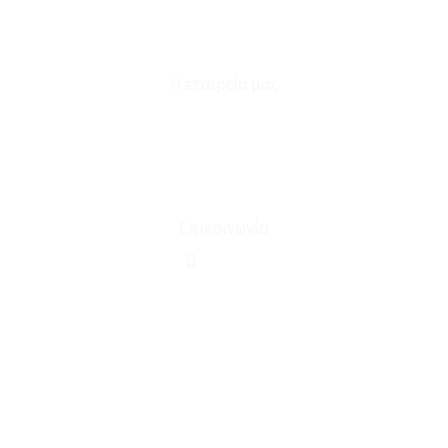
Επικοινωνία
Φόρμα Υπαναχώρησης
Η εταιρεία μας
Για εμάς
Ευκαιρίες Καριέρας
Όροι Χρήσης & Συναλλαγής
Επικοινωνία
210 2911694
sales@linohome.gr
ΑΡ. ΓΕΜΗ: 132380001000
Επικοινωνία
ΚΑΛΕΣΤΕ ΜΑΣ