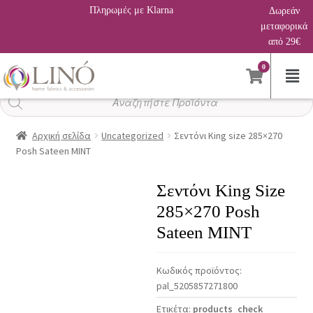
Πληρωμές με Klarna
Δωρεάν
μεταφορικά
από 29€
0
Αναζήτηση
προϊόντων
Αρχική σελίδα
Uncategorized
Σεντόνι King size 285×270
Posh Sateen MINT
Σεντόνι King Size
285×270 Posh
Sateen MINT
Κωδικός προϊόντος:
pal_5205857271800
Ετικέτα:
products_check