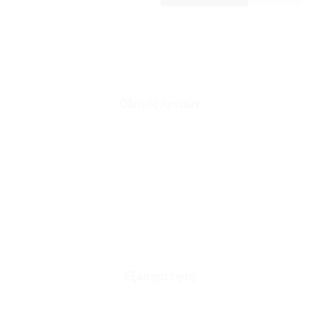
Οδηγός Αγορών
Ο Λογαριασμός μου
Το Καλάθι μου
Οι Παραγγελίες μου
Τρόποι Αποστολής - Πληρωμής
Πολιτική Επιστροφών
Έξοδα Μεταφορικών
Εξυπηρέτηση
Καταστήματα