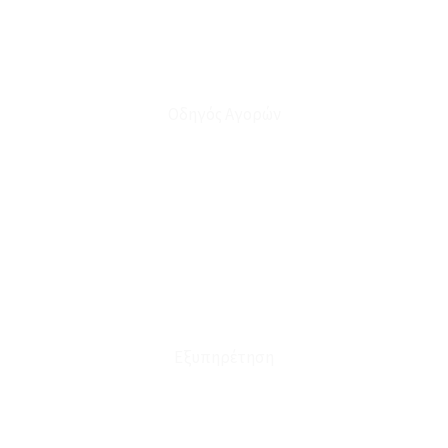
Οδηγός Αγορών
Ο Λογαριασμός μου
Το Καλάθι μου
Οι Παραγγελίες μου
Τρόποι Αποστολής - Πληρωμής
Πολιτική Επιστροφών
Έξοδα Μεταφορικών
Εξυπηρέτηση
Καταστήματα
Επικοινωνία