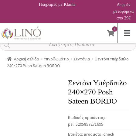
Πληρωμές με Klarna
Δωρεάν
μεταφορικά
από 29€
0
Αναζήτηση
προϊόντων
Αρχική σελίδα
Υπνοδωμάτιο
Σεντόνια
Σεντόνι Υπέρδιπλο
240×270 Posh Sateen BORDO
Σεντόνι Υπέρδιπλο
240×270 Posh
Sateen BORDO
Κωδικός προϊόντος:
pal_5205857271695
Ετικέτα:
products_check