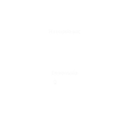
Επικοινωνία
Φόρμα Υπαναχώρησης
Η εταιρεία μας
Για εμάς
Ευκαιρίες Καριέρας
Όροι Χρήσης & Συναλλαγής
Επικοινωνία
210 2911694
sales@linohome.gr
ΑΡ. ΓΕΜΗ: 132380001000
Επικοινωνία
ΚΑΛΕΣΤΕ ΜΑΣ