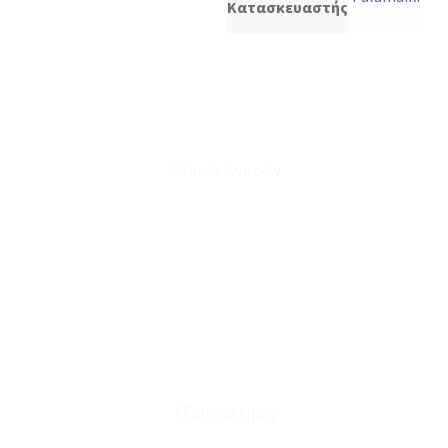
Κατασκευαστής
Οδηγός Αγορών
Ο Λογαριασμός μου
Το Καλάθι μου
Οι Παραγγελίες μου
Τρόποι Αποστολής - Πληρωμής
Πολιτική Επιστροφών
Έξοδα Μεταφορικών
Εξυπηρέτηση
Καταστήματα