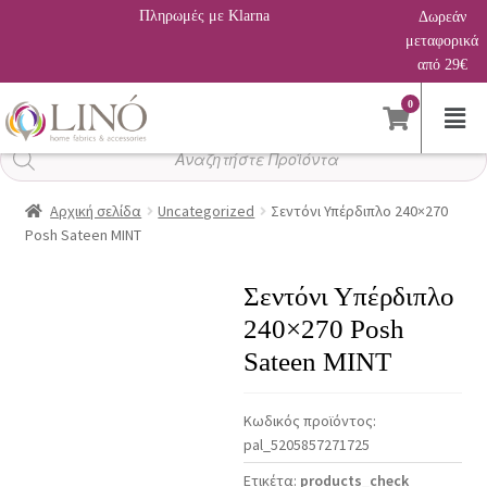
Πληρωμές με Klarna
Δωρεάν
μεταφορικά
από 29€
0
Αναζήτηση
προϊόντων
Αρχική σελίδα
Uncategorized
Σεντόνι Υπέρδιπλο 240×270
Posh Sateen MINT
Σεντόνι Υπέρδιπλο
240×270 Posh
Sateen MINT
Κωδικός προϊόντος:
pal_5205857271725
Ετικέτα:
products_check