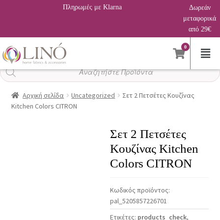
Πληρωμές με Klarna
Δωρεάν
μεταφορικά
από 29€
0
Αναζήτηση
προϊόντων
Αρχική σελίδα
Uncategorized
Σετ 2 Πετσέτες Κουζίνας
Kitchen Colors CITRON
Σετ 2 Πετσέτες
Κουζίνας Kitchen
Colors CITRON
Κωδικός προϊόντος:
pal_5205857226701
Ετικέτες:
products_check
,