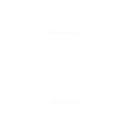
Οδηγός Αγορών
Ο Λογαριασμός μου
Το Καλάθι μου
Οι Παραγγελίες μου
Τρόποι Αποστολής - Πληρωμής
Πολιτική Επιστροφών
Έξοδα Μεταφορικών
Εξυπηρέτηση
Καταστήματα
Επικοινωνία