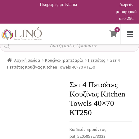
Πληρωμές με Klarna
Δωρεάν
μεταφορικά
από 29€
0
Αναζήτηση
προϊόντων
Αρχική σελίδα
Κουζίνα-Τραπεζαρία
Πετσέτες
Σετ 4
Πετσέτες Κουζίνας Kitchen Towels 40×70 KT250
Σετ 4 Πετσέτες
Κουζίνας Kitchen
Towels 40×70
KT250
Κωδικός προϊόντος:
pal_5205857273323