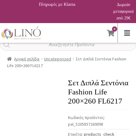
Πληρωμές με Klarna
Δωρεάν
μεταφορικά
από 29€
0
Αναζήτηση
προϊόντων
Αρχική σελίδα
Uncategorized
Σετ Διπλά Σεντόνια Fashion
Life 200×260 FL6217
Σετ Διπλά Σεντόνια
Fashion Life
200×260 FL6217
Κωδικός προϊόντος:
pal_5205857269098
Ετικέτα:
products_check