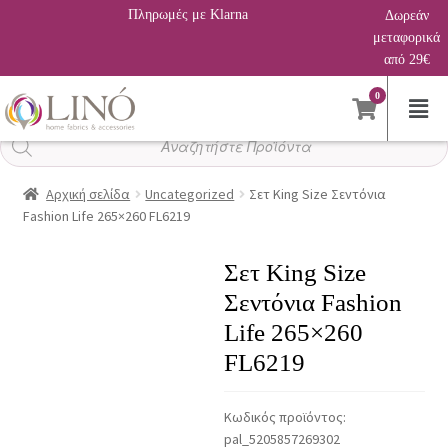
Πληρωμές με Klarna
Δωρεάν
μεταφορικά
από 29€
0
Αναζήτηση
προϊόντων
Αρχική σελίδα
Uncategorized
Σετ King Size Σεντόνια
Fashion Life 265×260 FL6219
Σετ King Size
Σεντόνια Fashion
Life 265×260
FL6219
Κωδικός προϊόντος:
pal_5205857269302