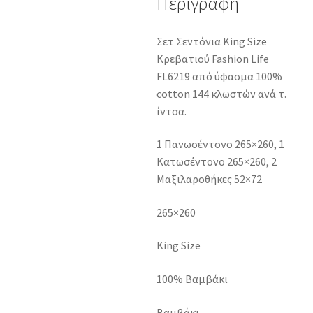
Περιγραφή
Σετ Σεντόνια King Size
Κρεβατιού Fashion Life
FL6219 από ύφασμα 100%
cotton 144 κλωστών ανά τ.
ίντσα.
1 Πανωσέντονο 265×260, 1
Κατωσέντονο 265×260, 2
Μαξιλαροθήκες 52×72
265×260
King Size
100% Βαμβάκι
Βαμβάκι