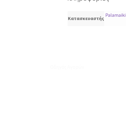
Palamaiki
Κατασκευαστής
Οδηγός Αγορών
Ο Λογαριασμός μου
Το Καλάθι μου
Οι Παραγγελίες μου
Τρόποι Αποστολής - Πληρωμής
Πολιτική Επιστροφών
Έξοδα Μεταφορικών