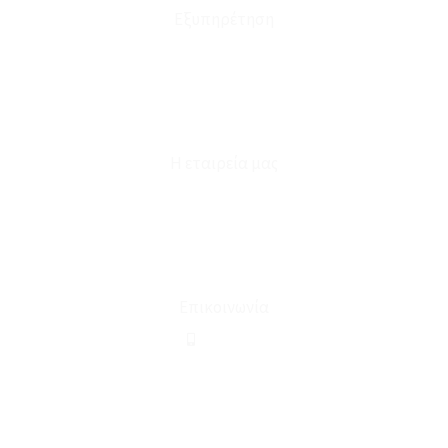
Εξυπηρέτηση
Καταστήματα
Επικοινωνία
Φόρμα Υπαναχώρησης
Η εταιρεία μας
Για εμάς
Ευκαιρίες Καριέρας
Όροι Χρήσης & Συναλλαγής
Επικοινωνία
210 2911694
sales@linohome.gr
ΑΡ. ΓΕΜΗ: 132380001000