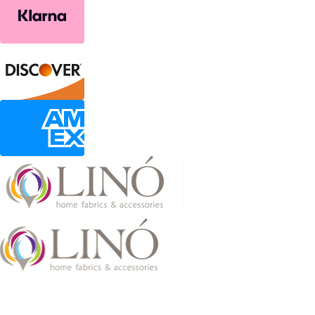
2026 LinoHome
Powered by:
nevma.gr