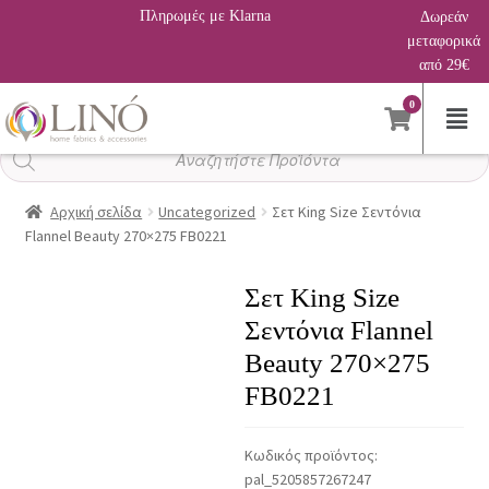
Πληρωμές με Klarna
Δωρεάν
μεταφορικά
από 29€
0
Αναζήτηση
προϊόντων
Αρχική σελίδα
Uncategorized
Σετ King Size Σεντόνια
Flannel Beauty 270×275 FB0221
Σετ King Size
Σεντόνια Flannel
Beauty 270×275
FB0221
Κωδικός προϊόντος:
pal_5205857267247