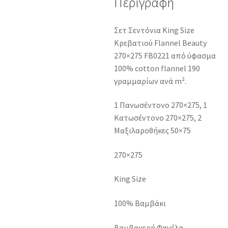
Περιγραφή
Σετ Σεντόνια King Size
Κρεβατιού Flannel Beauty
270×275 FB0221 από ύφασμα
100% cotton flannel 190
γραμμαρίων ανά m².
1 Πανωσέντονο 270×275, 1
Κατωσέντονο 270×275, 2
Μαξιλαροθήκες 50×75
270×275
King Size
100% Βαμβάκι
Βαμβακερή Φανέλα