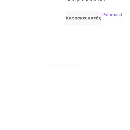
Palamaiki
Κατασκευαστής
Οδηγός Αγορών
Ο Λογαριασμός μου
Το Καλάθι μου
Οι Παραγγελίες μου
Τρόποι Αποστολής - Πληρωμής
Πολιτική Επιστροφών
Έξοδα Μεταφορικών