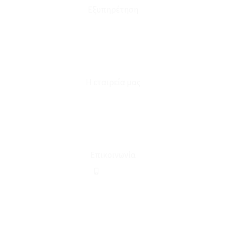
Εξυπηρέτηση
Καταστήματα
Επικοινωνία
Φόρμα Υπαναχώρησης
Η εταιρεία μας
Για εμάς
Ευκαιρίες Καριέρας
Όροι Χρήσης & Συναλλαγής
Επικοινωνία
210 2911694
sales@linohome.gr
ΑΡ. ΓΕΜΗ: 132380001000