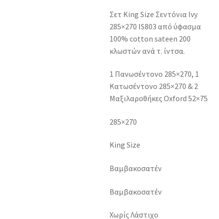
Σετ King Size Σεντόνια Ivy
285×270 IS803 από ύφασμα
100% cotton sateen 200
κλωστών ανά τ. ίντσα.
1 Πανωσέντονο 285×270, 1
Κατωσέντονο 285×270 & 2
Μαξιλαροθήκες Oxford 52×75
285×270
King Size
Βαμβακοσατέν
Βαμβακοσατέν
Χωρίς Λάστιχο