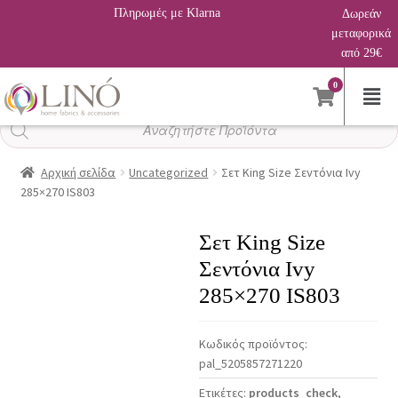
Πληρωμές με Klarna
Δωρεάν
μεταφορικά
από 29€
0
Αναζήτηση
προϊόντων
Αρχική σελίδα
Uncategorized
Σετ King Size Σεντόνια Ivy
285×270 IS803
Σετ King Size
Σεντόνια Ivy
285×270 IS803
Κωδικός προϊόντος:
pal_5205857271220
Ετικέτες:
products_check
,