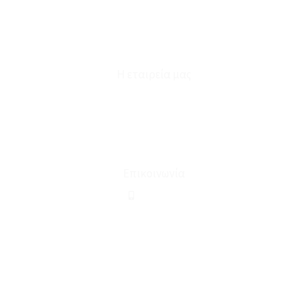
Επικοινωνία
Φόρμα Υπαναχώρησης
Η εταιρεία μας
Για εμάς
Ευκαιρίες Καριέρας
Όροι Χρήσης & Συναλλαγής
Επικοινωνία
210 2911694
sales@linohome.gr
ΑΡ. ΓΕΜΗ: 132380001000
Επικοινωνία
ΚΑΛΕΣΤΕ ΜΑΣ