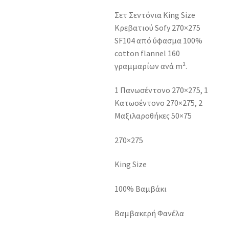
Σετ Σεντόνια King Size
Κρεβατιού Sofy 270×275
SF104 από ύφασμα 100%
cotton flannel 160
γραμμαρίων ανά m².
1 Πανωσέντονο 270×275, 1
Κατωσέντονο 270×275, 2
Μαξιλαροθήκες 50×75
270×275
King Size
100% Βαμβάκι
Βαμβακερή Φανέλα