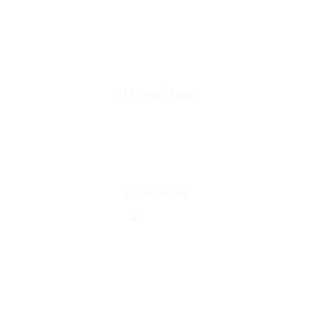
Καταστήματα
Επικοινωνία
Φόρμα Υπαναχώρησης
Η εταιρεία μας
Για εμάς
Ευκαιρίες Καριέρας
Όροι Χρήσης & Συναλλαγής
Επικοινωνία
210 2911694
sales@linohome.gr
ΑΡ. ΓΕΜΗ: 132380001000
Επικοινωνία