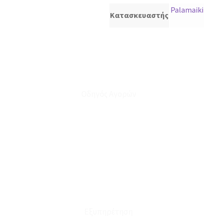
Palamaiki
Κατασκευαστής
Οδηγός Αγορών
Ο Λογαριασμός μου
Το Καλάθι μου
Οι Παραγγελίες μου
Τρόποι Αποστολής - Πληρωμής
Πολιτική Επιστροφών
Έξοδα Μεταφορικών
Εξυπηρέτηση