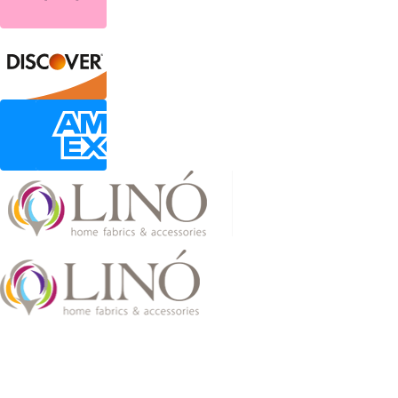
2026 LinoHome
Powered by:
nevma.gr