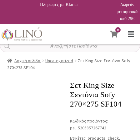
Πληρωμές με Klarna
Δωρεάν
μεταφορικά
από 29€
0
Αναζήτηση
προϊόντων
Αρχική σελίδα
Uncategorized
Σετ King Size Σεντόνια Sofy
270×275 SF104
Σετ King Size
Σεντόνια Sofy
270×275 SF104
Κωδικός προϊόντος:
pal_5205857267742
Ετικέτες:
products_check
,