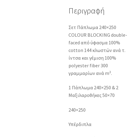
Περιγραφή
Σετ Πάπλωμα 240×250
COLOUR BLOCKING double-
faced από ύφασμα 100%
cotton 144 κλωστών ανά τ.
ίντσα και γέμιση 100%
polyester fiber 300
γραμμαρίων ανά m².
1 Πάπλωμα 240×250 & 2
Μαξιλαροθήκες 50×70
240×250
Υπέρδιπλα