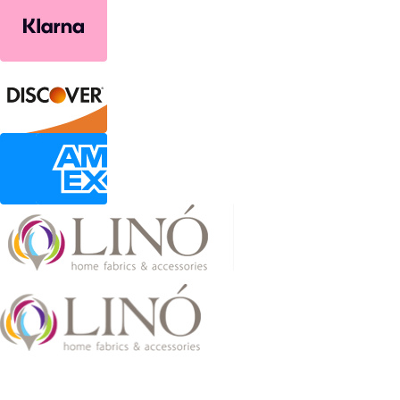
2026 LinoHome
Powered by:
nevma.gr