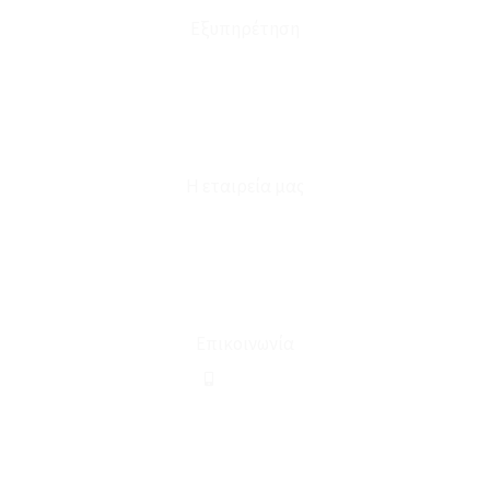
Εξυπηρέτηση
Καταστήματα
Επικοινωνία
Φόρμα Υπαναχώρησης
Η εταιρεία μας
Για εμάς
Ευκαιρίες Καριέρας
Όροι Χρήσης & Συναλλαγής
Επικοινωνία
210 2911694
sales@linohome.gr
ΑΡ. ΓΕΜΗ: 132380001000