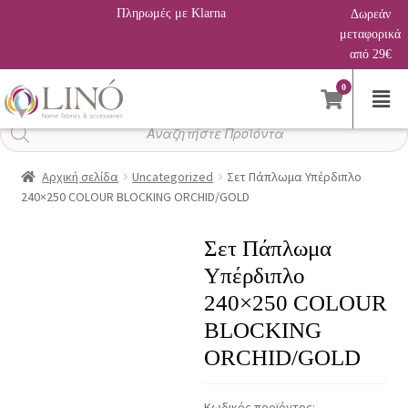
Πληρωμές με Klarna
Δωρεάν
μεταφορικά
από 29€
0
Αναζήτηση
προϊόντων
Αρχική σελίδα
Uncategorized
Σετ Πάπλωμα Υπέρδιπλο
240×250 COLOUR BLOCKING ORCHID/GOLD
Σετ Πάπλωμα
Υπέρδιπλο
240×250 COLOUR
BLOCKING
ORCHID/GOLD
Κωδικός προϊόντος: