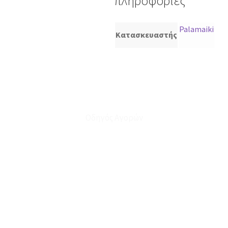
πληροφορίες
Palamaiki
Κατασκευαστής
Οδηγός Αγορών
Ο Λογαριασμός μου
Το Καλάθι μου
Οι Παραγγελίες μου
Τρόποι Αποστολής - Πληρωμής
Πολιτική Επιστροφών
Έξοδα Μεταφορικών