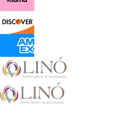
2026 LinoHome
Powered by:
nevma.gr