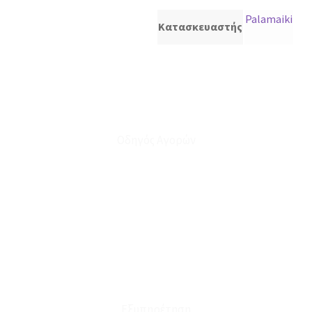
Palamaiki
Κατασκευαστής
Οδηγός Αγορών
Ο Λογαριασμός μου
Το Καλάθι μου
Οι Παραγγελίες μου
Τρόποι Αποστολής - Πληρωμής
Πολιτική Επιστροφών
Έξοδα Μεταφορικών
Εξυπηρέτηση