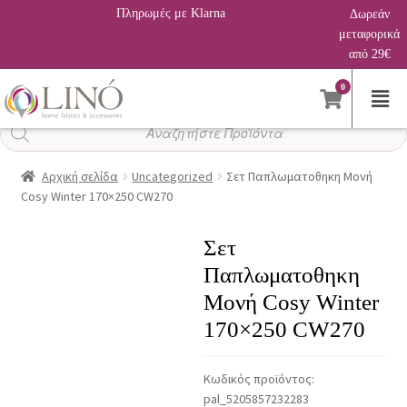
Πληρωμές με Klarna
Δωρεάν
μεταφορικά
από 29€
0
Αναζήτηση
προϊόντων
Αρχική σελίδα
Uncategorized
Σετ Παπλωματοθηκη Μονή
Cosy Winter 170×250 CW270
Σετ
Παπλωματοθηκη
Μονή Cosy Winter
170×250 CW270
Κωδικός προϊόντος:
pal_5205857232283