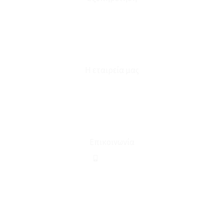
Καταστήματα
Επικοινωνία
Φόρμα Υπαναχώρησης
Η εταιρεία μας
Για εμάς
Ευκαιρίες Καριέρας
Όροι Χρήσης & Συναλλαγής
Επικοινωνία
210 2911694
sales@linohome.gr
ΑΡ. ΓΕΜΗ: 132380001000
Επικοινωνία