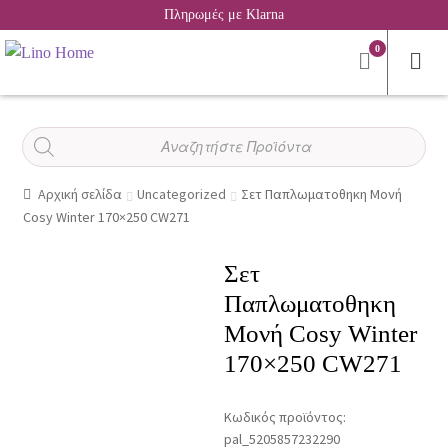
Πληρωμές με Klarna
0
Αναζήτηση
προϊόντων
Αρχική σελίδα
Uncategorized
Σετ Παπλωματοθηκη Μονή
Cosy Winter 170×250 CW271
Σετ
Παπλωματοθηκη
Μονή Cosy Winter
170×250 CW271
Κωδικός προϊόντος:
pal_5205857232290