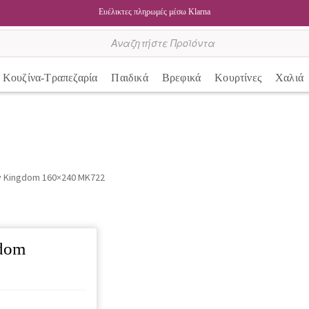
Ευέλικτες πληρωμές μέσω Klarna
Κουζίνα-Τραπεζαρία
Παιδικά
Βρεφικά
Κουρτίνες
Χαλιά
 Kingdom 160×240 MK722
dom