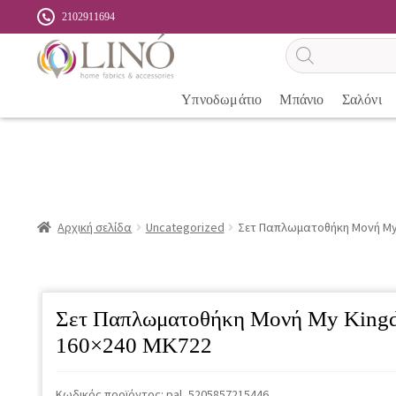
2102911694
Αναζήτηση
προϊόντων
Υπνοδωμάτιο
Μπάνιο
Σαλόνι
Αρχική σελίδα
Uncategorized
Σετ Παπλωματοθήκη Μονή My
Σετ Παπλωματοθήκη Μονή My King
160×240 MK722
Κωδικός προϊόντος:
pal_5205857215446