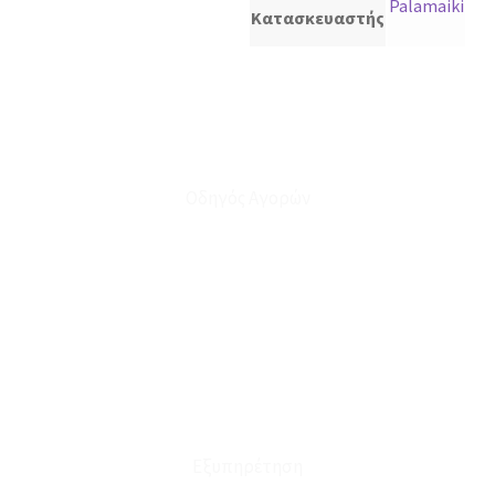
Palamaiki
Κατασκευαστής
Οδηγός Αγορών
Ο Λογαριασμός μου
Το Καλάθι μου
Οι Παραγγελίες μου
Τρόποι Αποστολής - Πληρωμής
Πολιτική Επιστροφών
Έξοδα Μεταφορικών
Εξυπηρέτηση