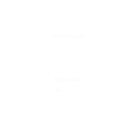
Καταστήματα
Επικοινωνία
Φόρμα Υπαναχώρησης
Η εταιρεία μας
Για εμάς
Ευκαιρίες Καριέρας
Όροι Χρήσης & Συναλλαγής
Επικοινωνία
210 2911694
sales@linohome.gr
ΑΡ. ΓΕΜΗ: 132380001000
Επικοινωνία