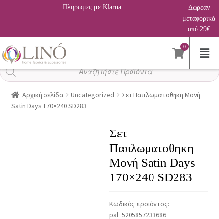
Πληρωμές με Klarna
Δωρεάν
μεταφορικά
από 29€
0
Αναζήτηση
προϊόντων
Αρχική σελίδα
Uncategorized
Σετ Παπλωματοθηκη Μονή
Satin Days 170×240 SD283
Σετ
Παπλωματοθηκη
Μονή Satin Days
170×240 SD283
Κωδικός προϊόντος:
pal_5205857233686