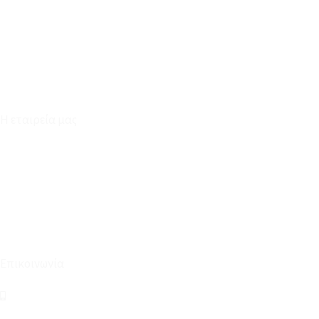
Καταστήματα
Επικοινωνία
Φόρμα Υπαναχώρησης
Η εταιρεία μας
Για εμάς
Ευκαιρίες Καριέρας
Όροι Χρήσης & Συναλλαγής
Επικοινωνία
210 2911694