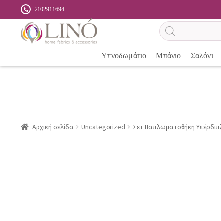
2102911694
Αναζήτηση
προϊόντων
Υπνοδωμάτιο
Μπάνιο
Σαλόνι
Αρχική σελίδα
Uncategorized
Σετ Παπλωματοθήκη Υπέρδιπλη