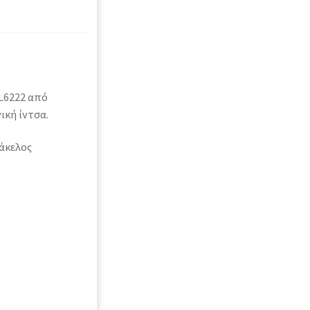
L6222 από
κή ίντσα.
άκελος