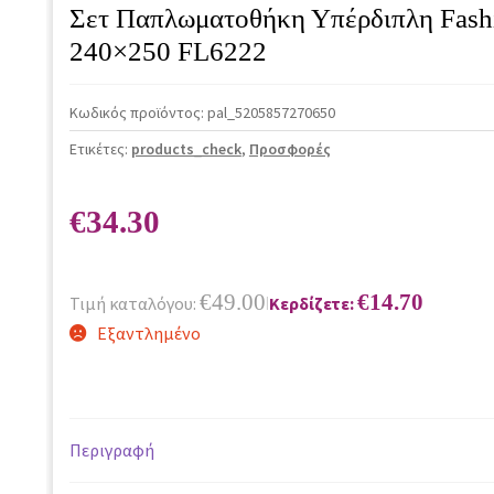
Σετ Παπλωματοθήκη Υπέρδιπλη Fashi
240×250 FL6222
Κωδικός προϊόντος:
pal_5205857270650
Ετικέτες:
products_check
,
Προσφορές
€
34.30
€
49.00
€
14.70
Τιμή καταλόγου:
Κερδίζετε:
|
Εξαντλημένο
Περιγραφή