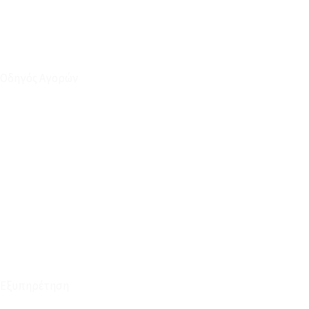
Οδηγός Αγορών
Ο Λογαριασμός μου
Το Καλάθι μου
Οι Παραγγελίες μου
Τρόποι Αποστολής - Πληρωμής
Πολιτική Επιστροφών
Έξοδα Μεταφορικών
Εξυπηρέτηση