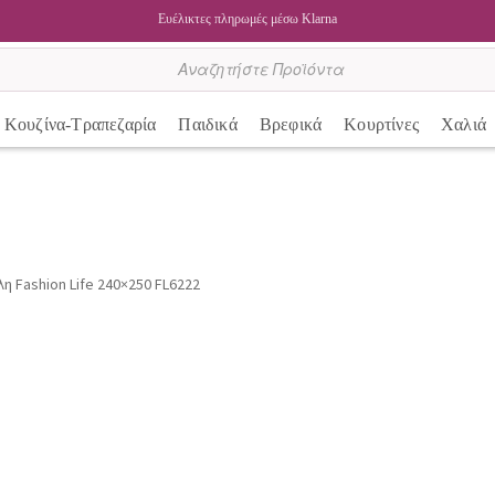
5% έκπτωση με προπληρωμή (κάρτα, Klarna, κατάθεση)
Κουζίνα-Τραπεζαρία
Παιδικά
Βρεφικά
Κουρτίνες
Χαλιά
 Fashion Life 240×250 FL6222