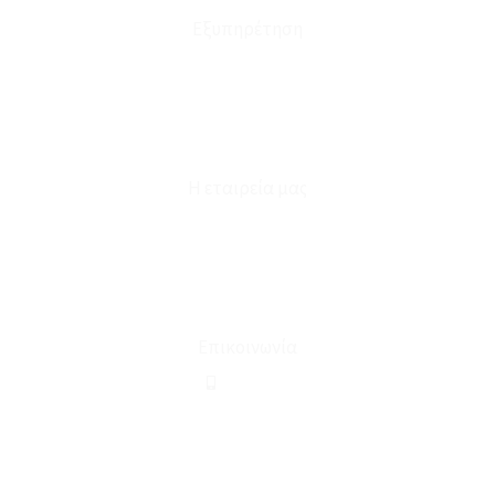
Εξυπηρέτηση
Καταστήματα
Επικοινωνία
Φόρμα Υπαναχώρησης
Η εταιρεία μας
Για εμάς
Ευκαιρίες Καριέρας
Όροι Χρήσης & Συναλλαγής
Επικοινωνία
210 2911694
sales@linohome.gr
ΑΡ. ΓΕΜΗ: 132380001000