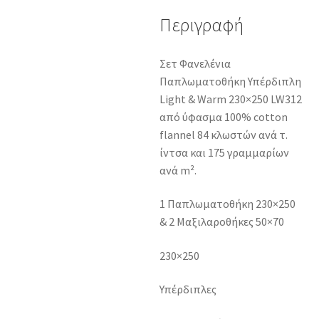
Περιγραφή
Σετ Φανελένια
Παπλωματοθήκη Υπέρδιπλη
Light & Warm 230×250 LW312
από ύφασμα 100% cotton
flannel 84 κλωστών ανά τ.
ίντσα και 175 γραμμαρίων
ανά m².
1 Παπλωματοθήκη 230×250
& 2 Μαξιλαροθήκες 50×70
230×250
Υπέρδιπλες