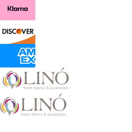
2026 LinoHome
Powered by:
nevma.gr