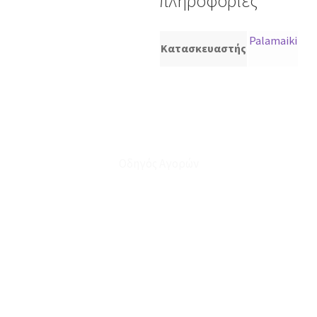
πληροφορίες
Palamaiki
Κατασκευαστής
Οδηγός Αγορών
Ο Λογαριασμός μου
Το Καλάθι μου
Οι Παραγγελίες μου
Τρόποι Αποστολής - Πληρωμής
Πολιτική Επιστροφών
Έξοδα Μεταφορικών