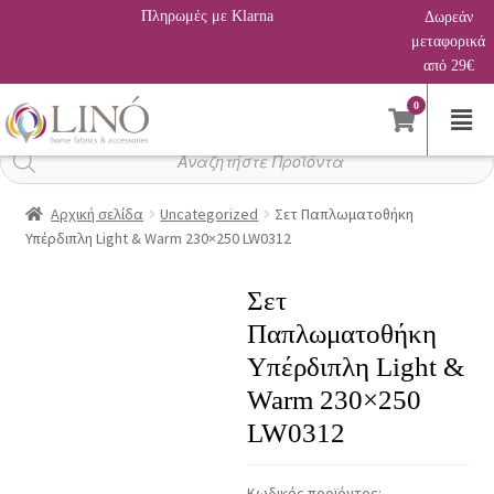
Πληρωμές με Klarna
Δωρεάν
μεταφορικά
από 29€
0
Αναζήτηση
προϊόντων
Αρχική σελίδα
Uncategorized
Σετ Παπλωματοθήκη
Υπέρδιπλη Light & Warm 230×250 LW0312
Σετ
Παπλωματοθήκη
Υπέρδιπλη Light &
Warm 230×250
LW0312
Κωδικός προϊόντος: