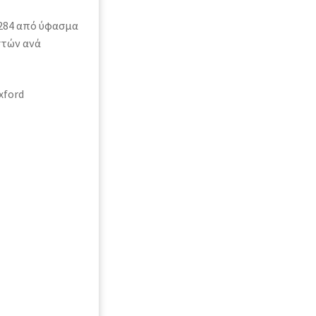
D284 από ύφασμα
στών ανά
xford