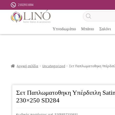
2102911694
Αναζήτηση
προϊόντων
Υπνοδωμάτιο
Μπάνιο
Σαλόνι
Αρχική σελίδα
Uncategorized
Σετ Παπλωματοθηκη Υπέρδιπλ
Σετ Παπλωματοθηκη Υπέρδιπλη Sati
230×250 SD284
Κωδικός προϊόντος:
pal_5205857233631