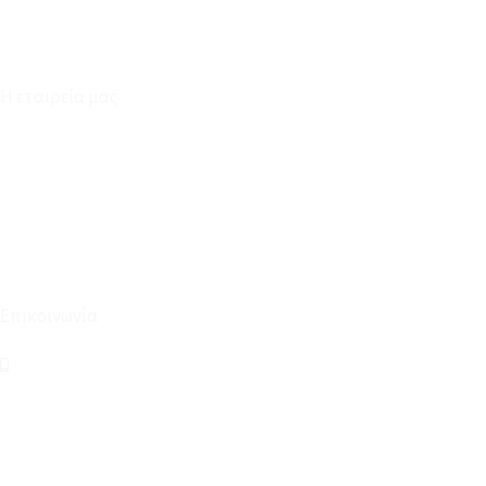
Η εταιρεία μας
Για εμάς
Ευκαιρίες Καριέρας
Όροι Χρήσης & Συναλλαγής
Επικοινωνία
210 2911694
sales@linohome.gr