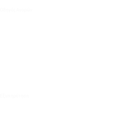
Οδηγός Αγορών
Ο Λογαριασμός μου
Το Καλάθι μου
Οι Παραγγελίες μου
Τρόποι Αποστολής - Πληρωμής
Πολιτική Επιστροφών
Έξοδα Μεταφορικών
Εξυπηρέτηση
Καταστήματα
Επικοινωνία
Φόρμα Υπαναχώρησης