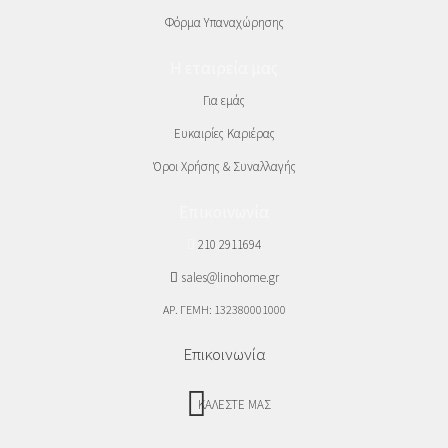
Φόρμα Υπαναχώρησης
Η εταιρεία μας
Για εμάς
Ευκαιρίες Καριέρας
Όροι Χρήσης & Συναλλαγής
Επικοινωνία
210 2911694
sales@linohome.gr
ΑΡ. ΓΕΜΗ: 132380001000
Επικοινωνία
ΚΑΛΕΣΤΕ ΜΑΣ