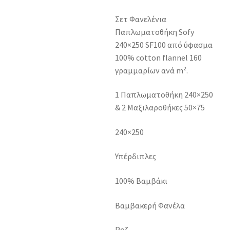
Σετ Φανελένια
Παπλωματοθήκη Sofy
240×250 SF100 από ύφασμα
100% cotton flannel 160
γραμμαρίων ανά m².
1 Παπλωματοθήκη 240×250
& 2 Μαξιλαροθήκες 50×75
240×250
Υπέρδιπλες
100% Βαμβάκι
Βαμβακερή Φανέλα
Ροζ