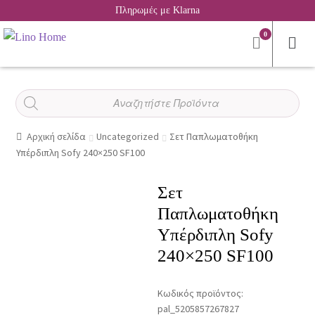
Πληρωμές με Klarna
0
Αναζήτηση
προϊόντων
Αρχική σελίδα
Uncategorized
Σετ Παπλωματοθήκη
Υπέρδιπλη Sofy 240×250 SF100
Σετ
Παπλωματοθήκη
Υπέρδιπλη Sofy
240×250 SF100
Κωδικός προϊόντος:
pal_5205857267827