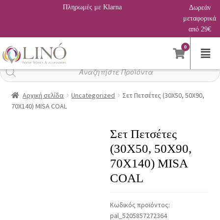
Πληρωμές με Klarna
Δωρεάν
μεταφορικά
από 29€
0
Αναζήτηση
προϊόντων
Αρχική σελίδα
Uncategorized
Σετ Πετσέτες (30X50, 50X90,
70X140) MISA COAL
Σετ Πετσέτες
(30X50, 50X90,
70X140) MISA
COAL
Κωδικός προϊόντος:
pal_5205857272364