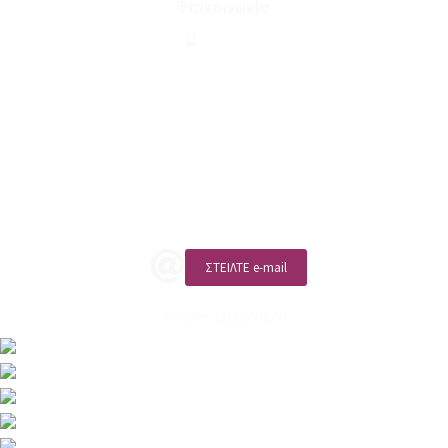
Επικοινωνία
210 2911694
sales@linohome.gr
ΑΡ. ΓΕΜΗ: 132380001000
Επικοινωνία
ΚΑΛΕΣΤΕ ΜΑΣ
ΣΤΕΙΛΤΕ e-mail
ΑΡ. ΓΕΜΗ: 132380001000