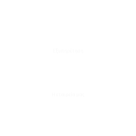
Οι Παραγγελίες μου
Τρόποι Αποστολής - Πληρωμής
Πολιτική Επιστροφών
Έξοδα Μεταφορικών
Εξυπηρέτηση
Καταστήματα
Επικοινωνία
Φόρμα Υπαναχώρησης
Η εταιρεία μας
Για εμάς
Ευκαιρίες Καριέρας
Όροι Χρήσης & Συναλλαγής