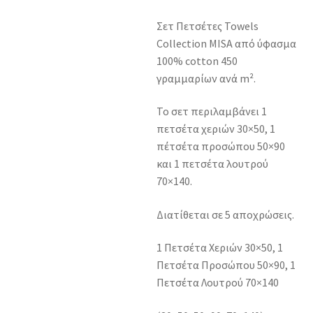
Σετ Πετσέτες Towels
Collection MISA από ύφασμα
100% cotton 450
γραμμαρίων ανά m².
Το σετ περιλαμβάνει 1
πετσέτα χεριών 30×50, 1
πέτσέτα προσώπου 50×90
και 1 πετσέτα λουτρού
70×140.
Διατίθεται σε 5 αποχρώσεις.
1 Πετσέτα Χεριών 30×50, 1
Πετσέτα Προσώπου 50×90, 1
Πετσέτα Λουτρού 70×140