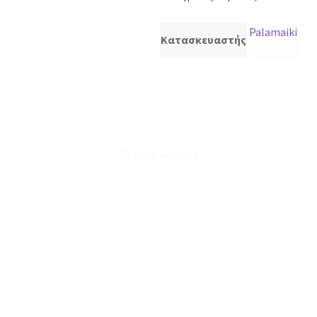
Palamaiki
Κατασκευαστής
Οδηγός Αγορών
Ο Λογαριασμός μου
Το Καλάθι μου
Οι Παραγγελίες μου
Τρόποι Αποστολής - Πληρωμής
Πολιτική Επιστροφών
Έξοδα Μεταφορικών