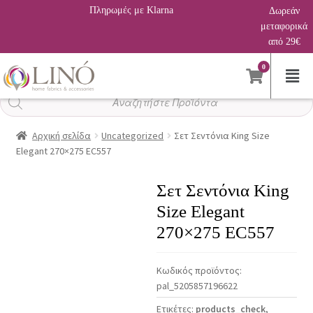
Πληρωμές με Klarna
Δωρεάν
μεταφορικά
από 29€
0
Αναζήτηση
προϊόντων
Αρχική σελίδα
Uncategorized
Σετ Σεντόνια King Size
Elegant 270×275 EC557
Σετ Σεντόνια King
Size Elegant
270×275 EC557
Κωδικός προϊόντος:
pal_5205857196622
Ετικέτες:
products_check
,