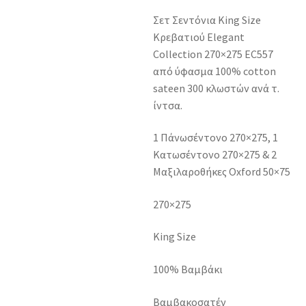
Σετ Σεντόνια King Size
Κρεβατιού Elegant
Collection 270×275 EC557
από ύφασμα 100% cotton
sateen 300 κλωστών ανά τ.
ίντσα.
1 Πάνωσέντονο 270×275, 1
Κατωσέντονο 270×275 & 2
Μαξιλαροθήκες Oxford 50×75
270×275
King Size
100% Βαμβάκι
Βαμβακοσατέν