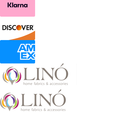
2026 LinoHome
Powered by:
nevma.gr