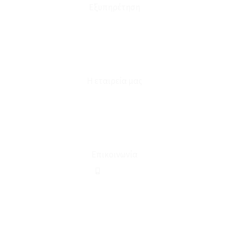
Εξυπηρέτηση
Καταστήματα
Επικοινωνία
Φόρμα Υπαναχώρησης
Η εταιρεία μας
Για εμάς
Ευκαιρίες Καριέρας
Όροι Χρήσης & Συναλλαγής
Επικοινωνία
210 2911694
sales@linohome.gr
ΑΡ. ΓΕΜΗ: 132380001000
Επικοινωνία