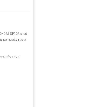
40×265 SF105 από
 Το κατωσέντονο
Κατωσέντονο