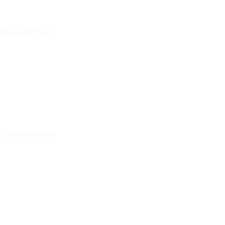
Εξυπηρέτηση
Καταστήματα
Επικοινωνία
Φόρμα Υπαναχώρησης
Η εταιρεία μας
Για εμάς
Ευκαιρίες Καριέρας
Όροι Χρήσης & Συναλλαγής