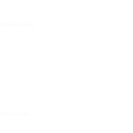
Οδηγός Αγορών
Ο Λογαριασμός μου
Το Καλάθι μου
Οι Παραγγελίες μου
Τρόποι Αποστολής - Πληρωμής
Πολιτική Επιστροφών
Έξοδα Μεταφορικών
Εξυπηρέτηση
Καταστήματα