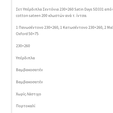
Σετ Υπέρδιπλα Σεντόνια 230×260 Satin Days SD331 απ
cotton sateen 200 κλωστών ανά τ. ίντσα.
1 Πανωσέντονο 230×260, 1 Κατωσέντονο 230×260, 2 Μα
Oxford 50×75
230×260
Υπέρδιπλα
Βαμβακοσατέν
Βαμβακοσατέν
Χωρίς Λάστιχο
Πορτοκαλί