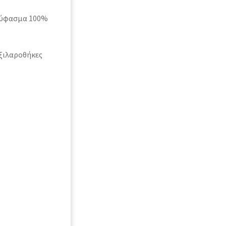
ό ύφασμα 100%
ξιλαροθήκες