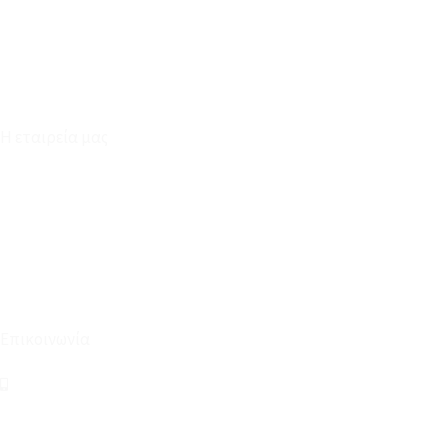
Επικοινωνία
Φόρμα Υπαναχώρησης
Η εταιρεία μας
Για εμάς
Ευκαιρίες Καριέρας
Όροι Χρήσης & Συναλλαγής
Επικοινωνία
210 2911694
sales@linohome.gr