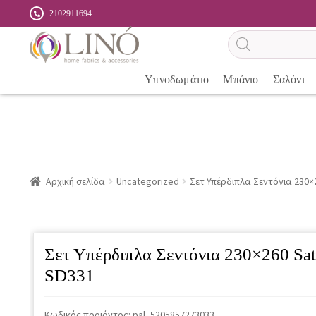
2102911694
Αναζήτηση
προϊόντων
Υπνοδωμάτιο
Μπάνιο
Σαλόνι
Αρχική σελίδα
Uncategorized
Σετ Υπέρδιπλα Σεντόνια 230×
Σετ Υπέρδιπλα Σεντόνια 230×260 Sat
SD331
Κωδικός προϊόντος:
pal_5205857273033