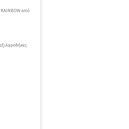
R RAINBOW από
Μαξιλαροθήκες