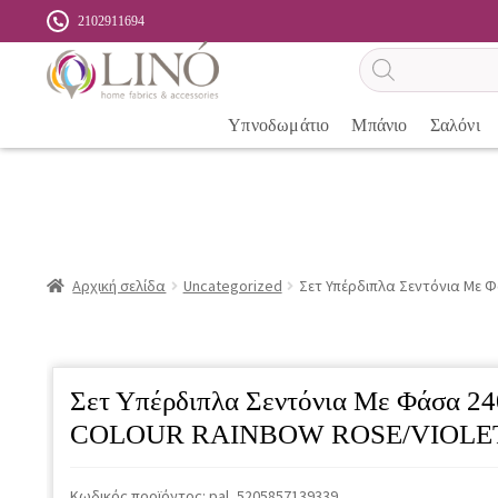
2102911694
Αναζήτηση
προϊόντων
Υπνοδωμάτιο
Μπάνιο
Σαλόνι
Αρχική σελίδα
Uncategorized
Σετ Υπέρδιπλα Σεντόνια Με
Σετ Υπέρδιπλα Σεντόνια Με Φάσα 2
COLOUR RAINBOW ROSE/VIOLE
Κωδικός προϊόντος:
pal_5205857139339