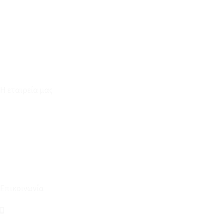
Καταστήματα
Επικοινωνία
Φόρμα Υπαναχώρησης
Η εταιρεία μας
Για εμάς
Ευκαιρίες Καριέρας
Όροι Χρήσης & Συναλλαγής
Επικοινωνία
210 2911694