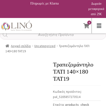
Πληρωμές με Klarna
Δωρεάν
μεταφορικά
από 29€
0
Αναζήτηση
προϊόντων
Αρχική σελίδα
Uncategorized
Τραπεζομάντηλο TATI
140×180 TAT19
Τραπεζομάντηλο
TATI 140×180
TAT19
Κωδικός προϊόντος:
pal_5205857273514
Ετικέτα:
products_check