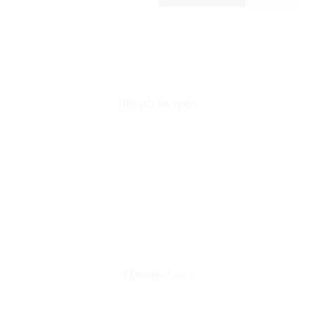
Οδηγός Αγορών
Ο Λογαριασμός μου
Το Καλάθι μου
Οι Παραγγελίες μου
Τρόποι Αποστολής - Πληρωμής
Πολιτική Επιστροφών
Έξοδα Μεταφορικών
Εξυπηρέτηση
Καταστήματα