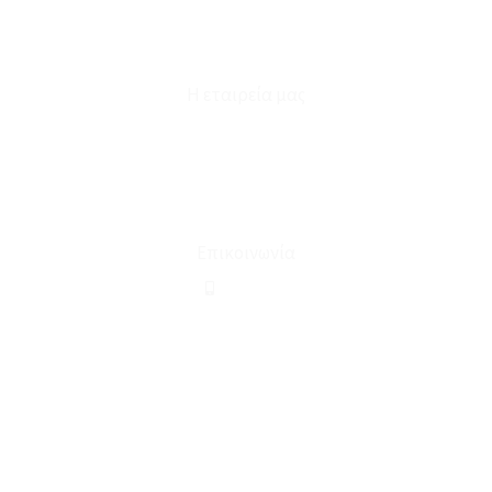
Επικοινωνία
Φόρμα Υπαναχώρησης
Η εταιρεία μας
Για εμάς
Ευκαιρίες Καριέρας
Όροι Χρήσης & Συναλλαγής
Επικοινωνία
210 2911694
sales@linohome.gr
ΑΡ. ΓΕΜΗ: 132380001000
Επικοινωνία
ΚΑΛΕΣΤΕ ΜΑΣ