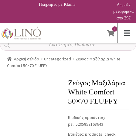
Πληρωμές με Klarna
Δωρεάν
μεταφορικά
από 29€
0
Αναζήτηση
προϊόντων
Αρχική σελίδα
Uncategorized
Ζεύγος Μαξιλάρια White
Comfort 50×70 FLUFFY
Ζεύγος Μαξιλάρια
White Comfort
50×70 FLUFFY
Κωδικός προϊόντος:
pal_5205857168643
Ετικέτες:
products_check
,