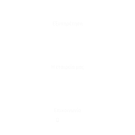
Έξοδα Μεταφορικών
Εξυπηρέτηση
Καταστήματα
Επικοινωνία
Φόρμα Υπαναχώρησης
Η εταιρεία μας
Για εμάς
Ευκαιρίες Καριέρας
Όροι Χρήσης & Συναλλαγής
Επικοινωνία
210 2911694
sales@linohome.gr