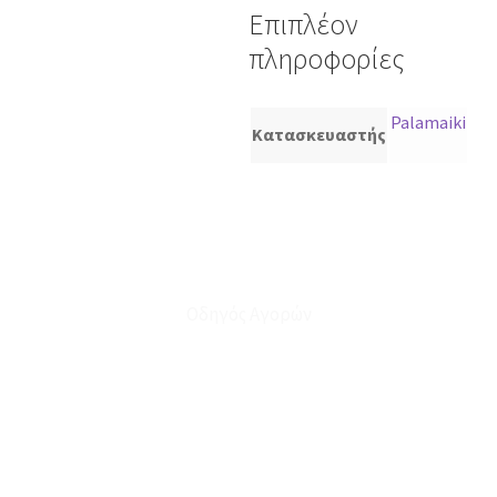
Επιπλέον
πληροφορίες
Palamaiki
Κατασκευαστής
Οδηγός Αγορών
Ο Λογαριασμός μου
Το Καλάθι μου
Οι Παραγγελίες μου
Τρόποι Αποστολής - Πληρωμής
Πολιτική Επιστροφών