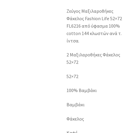
Ζεύγος Μαξιλαροθήκες
Φάκελος Fashion Life 52×72
FL6216 από ύφασμα 100%
cotton 144 κλωστών ανά τ.
ίντσα.
2 Μαξιλαροθήκες Φάκελος
52×72
52×72
100% Βαμβάκι
Βαμβάκι
Φάκελος
Καφέ