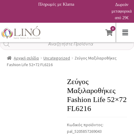
Πληρωμές με Klarna
Δωρεάν
μεταφορικά
από 29€
0
Αναζήτηση
προϊόντων
Αρχική σελίδα
Uncategorized
Ζεύγος Μαξιλαροθήκες
Fashion Life 52×72 FL6216
Ζεύγος
Μαξιλαροθήκες
Fashion Life 52×72
FL6216
Κωδικός προϊόντος:
pal_5205857269043