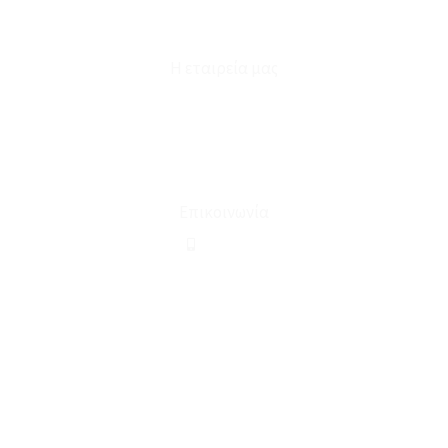
Φόρμα Υπαναχώρησης
Η εταιρεία μας
Για εμάς
Ευκαιρίες Καριέρας
Όροι Χρήσης & Συναλλαγής
Επικοινωνία
210 2911694
sales@linohome.gr
ΑΡ. ΓΕΜΗ: 132380001000
Επικοινωνία
ΚΑΛΕΣΤΕ ΜΑΣ