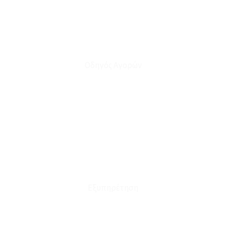
Οδηγός Αγορών
Ο Λογαριασμός μου
Το Καλάθι μου
Οι Παραγγελίες μου
Τρόποι Αποστολής - Πληρωμής
Πολιτική Επιστροφών
Έξοδα Μεταφορικών
Εξυπηρέτηση
Καταστήματα
Επικοινωνία