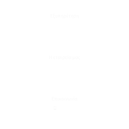
Έξοδα Μεταφορικών
Εξυπηρέτηση
Καταστήματα
Επικοινωνία
Φόρμα Υπαναχώρησης
Η εταιρεία μας
Για εμάς
Ευκαιρίες Καριέρας
Όροι Χρήσης & Συναλλαγής
Επικοινωνία
210 2911694
sales@linohome.gr
ΑΡ. ΓΕΜΗ: 132380001000