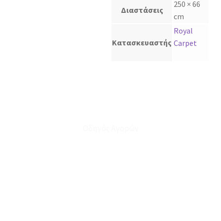
250 × 66
Διαστάσεις
cm
Royal
Κατασκευαστής
Carpet
Οδηγός Αγορών
Ο Λογαριασμός μου
Το Καλάθι μου
Οι Παραγγελίες μου
Τρόποι Αποστολής - Πληρωμής
Πολιτική Επιστροφών