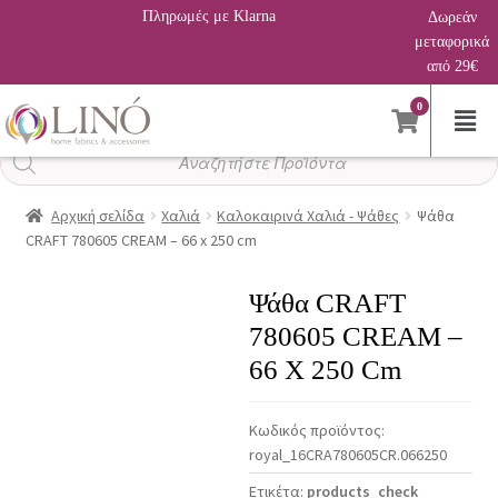
Πληρωμές με Klarna
Δωρεάν
μεταφορικά
από 29€
0
Αναζήτηση
προϊόντων
Αρχική σελίδα
Χαλιά
Καλοκαιρινά Χαλιά - Ψάθες
Ψάθα
CRAFT 780605 CREAM – 66 x 250 cm
Ψάθα CRAFT
780605 CREAM –
66 X 250 Cm
Κωδικός προϊόντος:
royal_16CRA780605CR.066250
Ετικέτα:
products_check