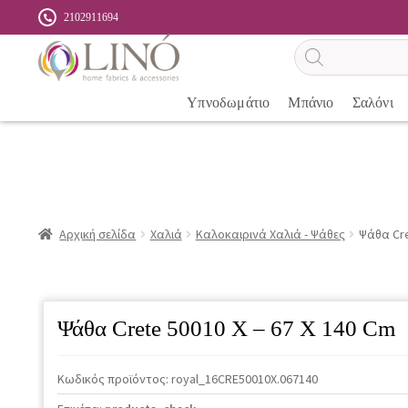
2102911694
Αναζήτηση
προϊόντων
Υπνοδωμάτιο
Μπάνιο
Σαλόνι
Αρχική σελίδα
Χαλιά
Καλοκαιρινά Χαλιά - Ψάθες
Ψάθα Cre
Ψάθα Crete 50010 X – 67 X 140 Cm
Κωδικός προϊόντος:
royal_16CRE50010X.067140