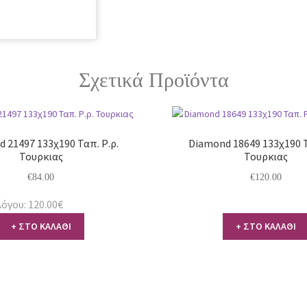
Σχετικά Προϊόντα
 21497 133χ190 Ταπ. Ρ.ρ.
Diamond 18649 133χ190 Τ
Τουρκιας
Τουρκιας
€
84.00
€
120.00
όγου: 120.00€
+ ΣΤΟ ΚΑΛΑΘΙ
+ ΣΤΟ ΚΑΛΑΘΙ