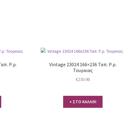
απ. Ρ.ρ.
Vintage 23024 166×236 Ταπ. Ρ.ρ.
Τουρκιας
€
210.00
+ ΣΤΟ ΚΑΛΑΘΙ