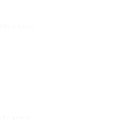
Οδηγός Αγορών
Ο Λογαριασμός μου
Το Καλάθι μου
Οι Παραγγελίες μου
Τρόποι Αποστολής - Πληρωμής
Πολιτική Επιστροφών
Έξοδα Μεταφορικών
Εξυπηρέτηση
Καταστήματα