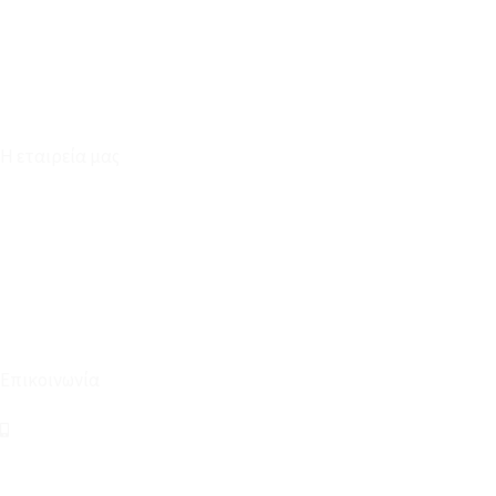
Επικοινωνία
Φόρμα Υπαναχώρησης
Η εταιρεία μας
Για εμάς
Ευκαιρίες Καριέρας
Όροι Χρήσης & Συναλλαγής
Επικοινωνία
210 2911694
sales@linohome.gr