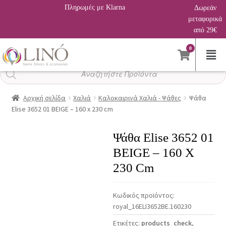
Πληρωμές με Klarna
Δωρεάν
μεταφορικά
από 29€
0
Αναζήτηση
προϊόντων
Αρχική σελίδα
Χαλιά
Καλοκαιρινά Χαλιά - Ψάθες
Ψάθα
Elise 3652 01 BEIGE – 160 x 230 cm
Ψάθα Elise 3652 01
BEIGE – 160 X
230 Cm
Κωδικός προϊόντος:
royal_16ELI3652BE.160230
Ετικέτες:
products_check
,