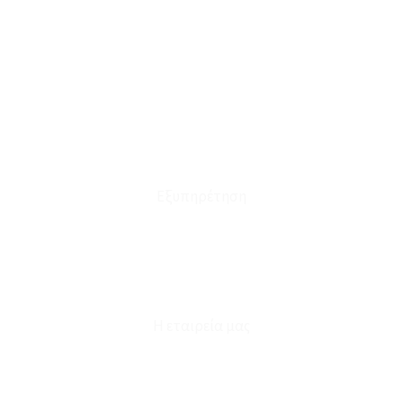
Ο Λογαριασμός μου
Το Καλάθι μου
Οι Παραγγελίες μου
Τρόποι Αποστολής - Πληρωμής
Πολιτική Επιστροφών
Έξοδα Μεταφορικών
Εξυπηρέτηση
Καταστήματα
Επικοινωνία
Φόρμα Υπαναχώρησης
Η εταιρεία μας
Για εμάς
Ευκαιρίες Καριέρας