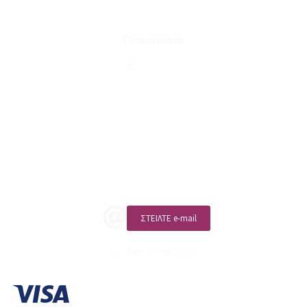
Όροι Χρήσης & Συναλλαγής
Επικοινωνία
210 2911694
sales@linohome.gr
ΑΡ. ΓΕΜΗ: 132380001000
Επικοινωνία
ΚΑΛΕΣΤΕ ΜΑΣ
ΣΤΕΙΛΤΕ e-mail
ΑΡ. ΓΕΜΗ: 132380001000