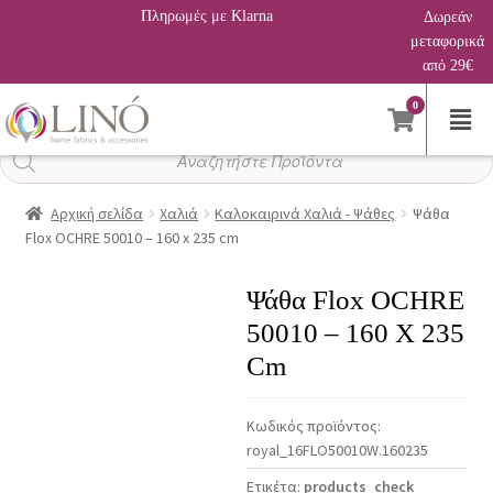
Πληρωμές με Klarna
Δωρεάν
μεταφορικά
από 29€
0
Αναζήτηση
προϊόντων
Αρχική σελίδα
Χαλιά
Καλοκαιρινά Χαλιά - Ψάθες
Ψάθα
Flox OCHRE 50010 – 160 x 235 cm
Ψάθα Flox OCHRE
50010 – 160 X 235
Cm
Κωδικός προϊόντος:
royal_16FLO50010W.160235
Ετικέτα:
products_check