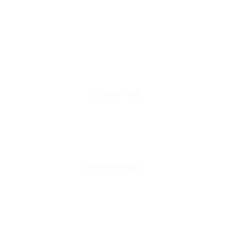
Το Καλάθι μου
Οι Παραγγελίες μου
Τρόποι Αποστολής - Πληρωμής
Πολιτική Επιστροφών
Έξοδα Μεταφορικών
Εξυπηρέτηση
Καταστήματα
Επικοινωνία
Φόρμα Υπαναχώρησης
Η εταιρεία μας
Για εμάς
Ευκαιρίες Καριέρας
Όροι Χρήσης & Συναλλαγής