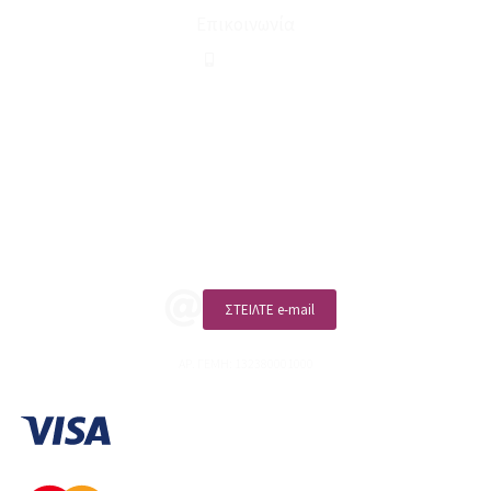
Επικοινωνία
210 2911694
sales@linohome.gr
ΑΡ. ΓΕΜΗ: 132380001000
Επικοινωνία
ΚΑΛΕΣΤΕ ΜΑΣ
ΣΤΕΙΛΤΕ e-mail
ΑΡ. ΓΕΜΗ: 132380001000