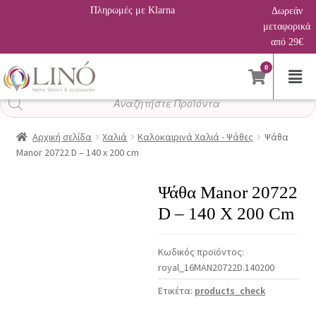
Πληρωμές με Klarna
Δωρεάν
μεταφορικά
από 29€
0
Αναζήτηση
προϊόντων
Αρχική σελίδα
Χαλιά
Καλοκαιρινά Χαλιά - Ψάθες
Ψάθα
Manor 20722 D – 140 x 200 cm
Ψάθα Manor 20722
D – 140 X 200 Cm
Κωδικός προϊόντος:
royal_16MAN20722D.140200
Ετικέτα:
products_check