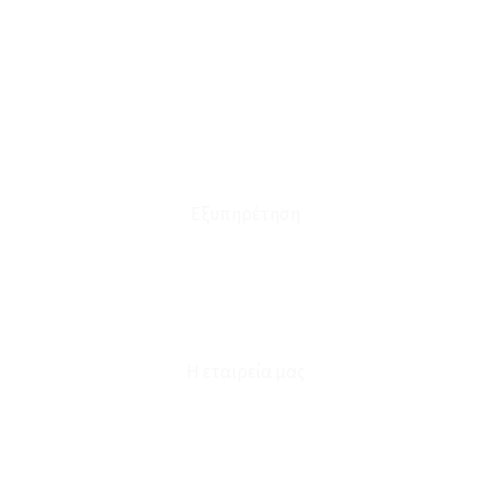
Το Καλάθι μου
Οι Παραγγελίες μου
Τρόποι Αποστολής - Πληρωμής
Πολιτική Επιστροφών
Έξοδα Μεταφορικών
Εξυπηρέτηση
Καταστήματα
Επικοινωνία
Φόρμα Υπαναχώρησης
Η εταιρεία μας
Για εμάς
Ευκαιρίες Καριέρας
Όροι Χρήσης & Συναλλαγής