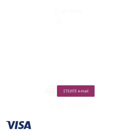
Επικοινωνία
210 2911694
sales@linohome.gr
ΑΡ. ΓΕΜΗ: 132380001000
Επικοινωνία
ΚΑΛΕΣΤΕ ΜΑΣ
ΣΤΕΙΛΤΕ e-mail
ΑΡ. ΓΕΜΗ: 132380001000