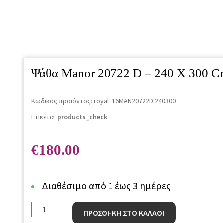
Ψάθα Manor 20722 D – 240 X 300 C
Κωδικός προϊόντος:
royal_16MAN20722D.240300
Ετικέτα:
products_check
€
180.00
Διαθέσιμο από 1 έως 3 ημέρες
Ψάθα
ΠΡΟΣΘΗΚΗ ΣΤΟ ΚΑΛΑΘΙ
Manor