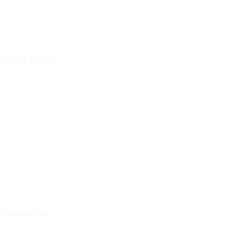
Οδηγός Αγορών
Ο Λογαριασμός μου
Το Καλάθι μου
Οι Παραγγελίες μου
Τρόποι Αποστολής - Πληρωμής
Πολιτική Επιστροφών
Έξοδα Μεταφορικών
Εξυπηρέτηση