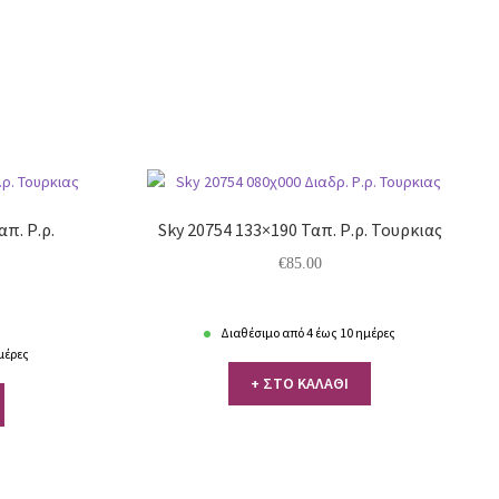
απ. Ρ.ρ.
Sky 20754 133×190 Ταπ. Ρ.ρ. Τουρκιας
€
85.00
Διαθέσιμο από 4 έως 10 ημέρες
μέρες
+ ΣΤΟ ΚΑΛΑΘΙ