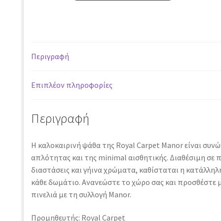
20722
D
-
240
Περιγραφή
x
300
cm
Επιπλέον πληροφορίες
ποσότητα
Περιγραφή
H καλοκαιρινή ψάθα της Royal Carpet Manor είναι συν
απλότητας και της minimal αισθητικής. Διαθέσιμη σε π
διαστάσεις και γήινα χρώματα, καθίσταται η κατάλληλ
κάθε δωμάτιο. Ανανεώστε το χώρο σας και προσθέστε 
πινελιά με τη συλλογή Manor.
Προμηθευτής: Royal Carpet